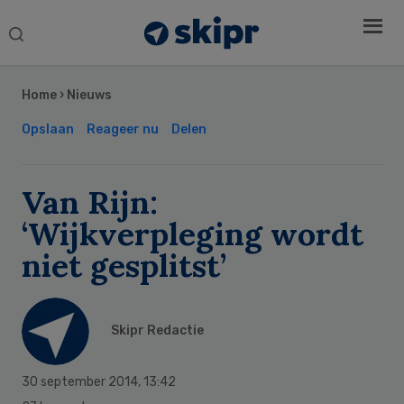
Search
this
Secondary
website
Sidebar
Home
›
Nieuws
Opslaan
Reageer nu
Delen
Van Rijn:
‘Wijkverpleging wordt
niet gesplitst’
Skipr Redactie
30 september 2014
,
13:42