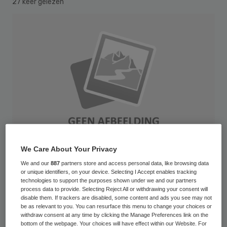
27 keer gelezen
We Care About Your Privacy
We and our
887
partners store and access personal data, like browsing data
or unique identifiers, on your device. Selecting I Accept enables tracking
technologies to support the purposes shown under we and our partners
De functie van wijkverpleegkundige wordt
process data to provide. Selecting Reject All or withdrawing your consent will
niet opgesplitst. Dat schrijft
disable them. If trackers are disabled, some content and ads you see may not
be as relevant to you. You can resurface this menu to change your choices or
staatssecretaris Martin van Rijn van VWS in
withdraw consent at any time by clicking the Manage Preferences link on the
bottom of the webpage. Your choices will have effect within our Website. For