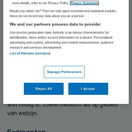
een brief aan de Tweede Kamer.
more details, refer to our Privacy Policy.
Privacy Statement
Would you rather not? Then we only place essential and statistical cookies,
Van Rijn
reageerde op vragen
van SP-
these do not record any data about you as a person
We and our partners process data to provide:
kamerlid Renske Leijten.
Use precise geolocation data. Actively scan device characteristics for
identification. Store and/or access information on a device. Personalised
Knip
advertising and content, advertising and content measurement, audience
research and services development.
List of Partners (vendors)
De staatssecretaris schrijft dat
zorgverzekeraars garanderen dat er geen
Manage Preferences
knip in de wijkverpleging komt, hoe er ook
wordt ingekocht. De wijkverpleegkundige
Reject All
I Accept
komt bij de mensen thuis en constateert
wat nodig is, zowel medisch als op gebied
van welzijn.