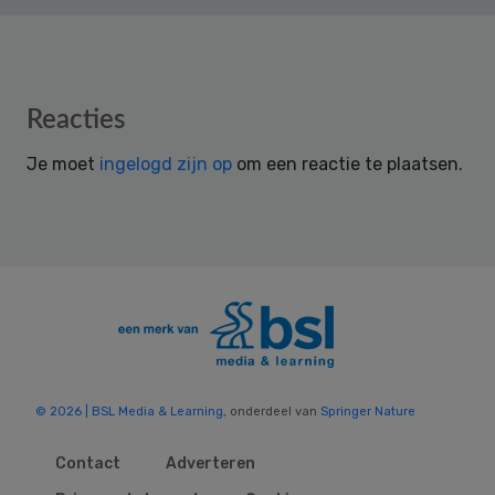
Reader
Reacties
Interactions
Je moet
ingelogd zijn op
om een reactie te plaatsen.
© 2026 | BSL Media & Learning
, onderdeel van
Springer Nature
Contact
Adverteren