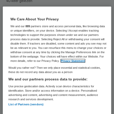
40 keer gelezen
Johan Dusseljee is per 1 januari benoemd
We Care About Your Privacy
tot directeur bedrijfsvoering bij Vanboeijen.
We and our
889
partners store and access personal data, like browsing data
Dusseljee vervulde deze functie al ad
or unique identifiers, on your device. Selecting I Accept enables tracking
technologies to support the purposes shown under we and our partners
interim.
process data to provide. Selecting Reject All or withdrawing your consent will
disable them. If trackers are disabled, some content and ads you see may not
be as relevant to you. You can resurface this menu to change your choices or
Johan Dusseljee (1971) startte zijn carrière
withdraw consent at any time by clicking the Manage Preferences link on the
bottom of the webpage. Your choices will have effect within our Website. For
als registeraccountant bij KPMG. Daarna
more details, refer to our Privacy Policy.
Privacy Statement
heeft hij de overstap gemaakt naar de zorg
Would you rather not? Then we only place essential and statistical cookies,
these do not record any data about you as a person
waar hij diverse managementfuncties heeft
We and our partners process data to provide:
bekleed.
Use precise geolocation data. Actively scan device characteristics for
identification. Store and/or access information on a device. Personalised
In zijn laatste functie werkte hij als
advertising and content, advertising and content measurement, audience
research and services development.
directeur financiën & bedrijfsvoering voor
List of Partners (vendors)
de bestuurlijk gefuseerde organisaties