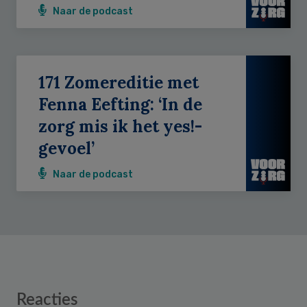
Naar de podcast
171 Zomereditie met
Fenna Eefting: ‘In de
zorg mis ik het yes!-
gevoel’
Naar de podcast
Reader
Reacties