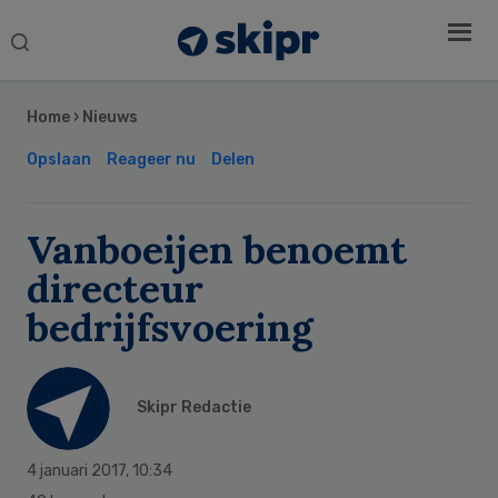
Search
this
Secondary
website
Sidebar
Home
›
Nieuws
Opslaan
Reageer nu
Delen
Vanboeijen benoemt
directeur
bedrijfsvoering
Skipr Redactie
4 januari 2017
,
10:34