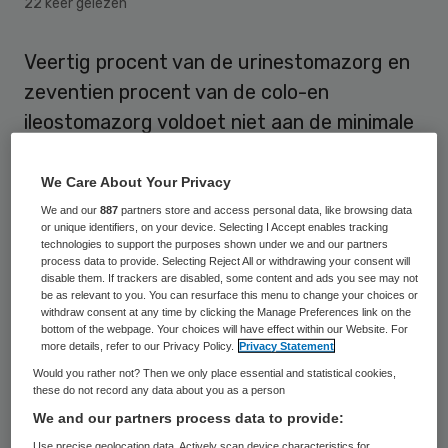
22 keer gelezen
Veertig procent van de urinestomazorg en
zeventien procent van de colo-en
ileostomazorg voldoet niet aan de minimale
norm. Dit maakt de Nederlandse
Stomavereniging bekend.
We Care About Your Privacy
We and our
887
partners store and access personal data, like browsing data
De stomazorg in Nederland concentreert
or unique identifiers, on your device. Selecting I Accept enables tracking
technologies to support the purposes shown under we and our partners
zich meer en meer in gespecialiseerde
process data to provide. Selecting Reject All or withdrawing your consent will
disable them. If trackers are disabled, some content and ads you see may not
ziekenhuislocaties. Dat moet de kwaliteit
be as relevant to you. You can resurface this menu to change your choices or
withdraw consent at any time by clicking the Manage Preferences link on the
verbeteren. Maar er is nog veel mis in de
bottom of the webpage. Your choices will have effect within our Website. For
organisatie van de zorg,
oordeelt de
more details, refer to our Privacy Policy.
Privacy Statement
Would you rather not? Then we only place essential and statistical cookies,
stomavereniging
.
these do not record any data about you as a person
We and our partners process data to provide:
Locaties
Use precise geolocation data. Actively scan device characteristics for