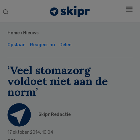
Search
this
Secondary
website
Sidebar
Home
›
Nieuws
Opslaan
Reageer nu
Delen
‘Veel stomazorg
voldoet niet aan de
norm’
Skipr Redactie
17 oktober 2014
,
10:04