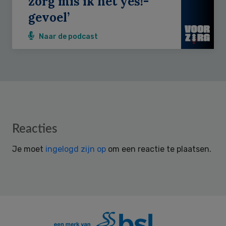
zorg mis ik het yes!-
gevoel’
Naar de podcast
Reader
Reacties
Interactions
Je moet
ingelogd zijn op
om een reactie te plaatsen.