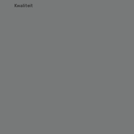
Kwaliteit
Primary
Sidebar