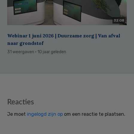
32:08
Webinar 1 juni 2026 | Duurzame zorg | Van afval
naar grondstof
31 weergaven
· 10 jaar geleden
Reader
Reacties
Interactions
Je moet
ingelogd zijn op
om een reactie te plaatsen.