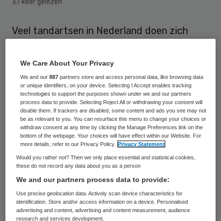
37 keer gelezen
Veel tandartsen in Nederland doen zich
voor als orthodontist terwijl ze dit niet zijn.
Dat maakt de Consumentenbond woensdag
We Care About Your Privacy
bekend op basis van eigen onderzoek.
We and our
887
partners store and access personal data, like browsing data
or unique identifiers, on your device. Selecting I Accept enables tracking
technologies to support the purposes shown under we and our partners
De organisatie onderzocht 150 praktijken
process data to provide. Selecting Reject All or withdrawing your consent will
disable them. If trackers are disabled, some content and ads you see may not
die beugelbehandelingen doen. Daarvan
be as relevant to you. You can resurface this menu to change your choices or
blijken 64 het niet zo nauw te nemen met
withdraw consent at any time by clicking the Manage Preferences link on the
bottom of the webpage. Your choices will have effect within our Website. For
de regels of ‘creatieve titels’ te hanteren.
more details, refer to our Privacy Policy.
Privacy Statement
“Tientallen tandartsen doen alsof ze
Would you rather not? Then we only place essential and statistical cookies,
these do not record any data about you as a person
specialist zijn. Ze zeggen een ‘afgeronde
We and our partners process data to provide:
orthodontie-opleiding’ of ‘verregaande
Use precise geolocation data. Actively scan device characteristics for
specialisatie’ gevolgd te hebben, maar het
identification. Store and/or access information on a device. Personalised
advertising and content, advertising and content measurement, audience
zijn tandartsen die in Nederland niet als
research and services development.