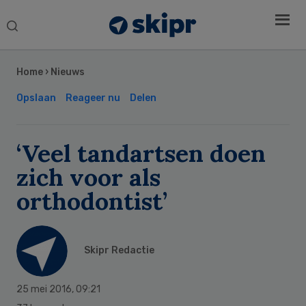
Search
this
Secondary
website
Sidebar
Home
›
Nieuws
Opslaan
Reageer nu
Delen
‘Veel tandartsen doen
zich voor als
orthodontist’
Skipr Redactie
25 mei 2016
,
09:21