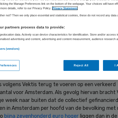
licking the Manage Preferences link on the bottom of the webpage. Your choices will have eff
more details, refer to our Privacy Policy.
Privacy Statement
her not? Then we only place essential and statistical cookies, these do not record any data
Skipr Redactie
25 februari 2013
,
10:36
48 keer gelezen
r partners process data to provide:
eolocation data. Actively scan device characteristics for identification. Store and/or access 
rmatiecentrum van de zorgverzekeraars Vektis he
onalised advertising and content, advertising and content measurement, audience research 
.
 bij de vaststelling van de zorgkosten van de vie
ners (vendors)
ls gevolg hiervan heeft Vektis de zorgkosten per
erdam ten onrechte hoger gepresenteerd dan in
references
Reject All
I 
heid het geval is.
s volgens Vektis terug te voeren op een verkeerd
antal voor Amsterdam. Als gevolg hiervan bracht 
ge week naar buiten dat de collectief gefinancier
en in Amsterdam per hoofd van de bevolking met 
ro
bijna zevenhonderd euro hoger
liggen dan in d