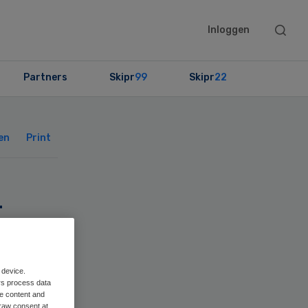
Searc
Inloggen
this
websit
Partners
Skipr
99
Skipr
22
Primary
Sidebar
en
Print
t
 device.
rs process data
me content and
raw consent at