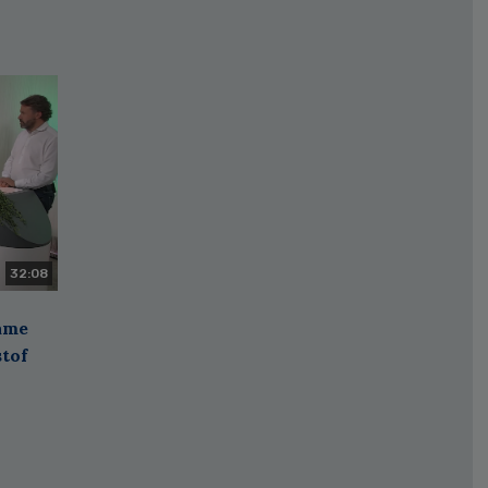
32:08
zame
stof