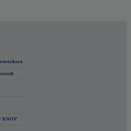
dewerkers
erzoek
ar KNOV