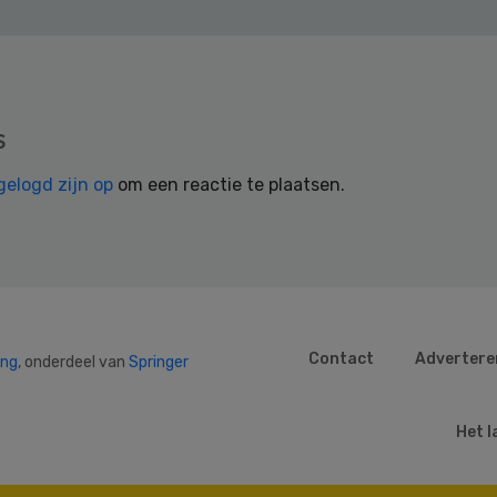
s
gelogd zijn op
om een reactie te plaatsen.
Contact
Advertere
ing
, onderdeel van
Springer
Het l