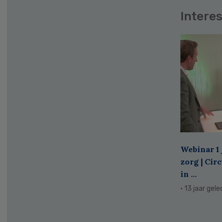
Interes
Webinar 1 
zorg | Cir
in ...
· 13 jaar gel