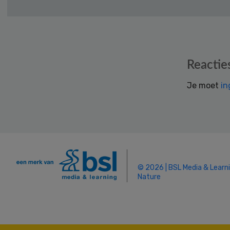
Reader
Reactie
Interactions
Je moet
in
© 2026 | BSL Media & Learn
Nature