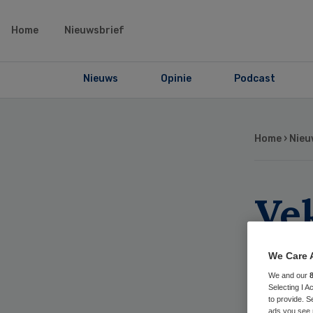
Home
Nieuwsbrief
Nieuws
Opinie
Podcast
Home
›
Nieu
Ve
Am
We Care 
zo
We and our
Selecting I 
to provide. S
ads you see 