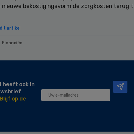
 nieuwe bekostigingsvorm de zorgkosten terug t
it artikel
Financiën
l heeft ook in
uwsbrief
Blijf op de