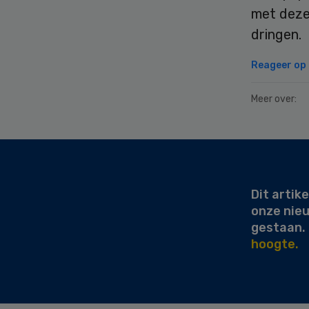
met deze
dringen.
Reageer op d
Meer over:
Secondary
Sidebar
Dit artike
onze nie
gestaan.
hoogte.