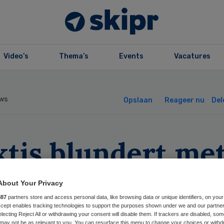
Video’s
Thema’s
Events
Vacatures
ws
Opslaan
Reageer nu
Del
ktis blundert me
sterdamse
About Your Privacy
rgkosten
887
partners store and access personal data, like browsing data or unique identifiers, on your
Accept enables tracking technologies to support the purposes shown under we and our partne
electing Reject All or withdrawing your consent will disable them. If trackers are disabled, so
may not be as relevant to you. You can resurface this menu to change your choices or withd