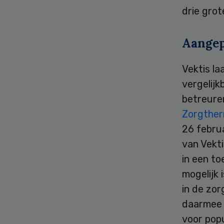
drie gro
Aangep
Vektis l
vergelijk
betreure
Zorgthe
26 febru
van Vekti
in een to
mogelijk 
in de zor
daarmee 
voor pop