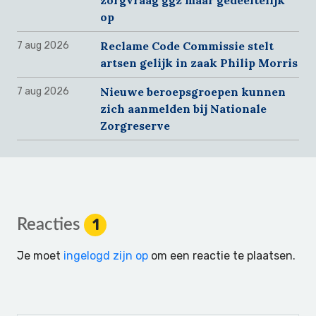
op
Reclame Code Commissie stelt
7 aug 2026
artsen gelijk in zaak Philip Morris
Nieuwe beroepsgroepen kunnen
7 aug 2026
zich aanmelden bij Nationale
Zorgreserve
Reader
Reacties
1
Interactions
Je moet
ingelogd zijn op
om een reactie te plaatsen.