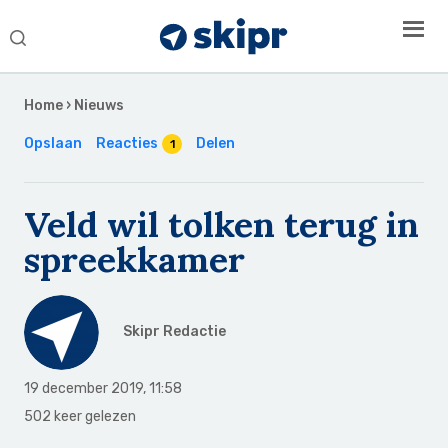
Search
this
Secondary
website
Sidebar
Home
›
Nieuws
Opslaan
Reacties
Delen
1
Veld wil tolken terug in
spreekkamer
Skipr Redactie
19 december 2019
,
11:58
502 keer gelezen