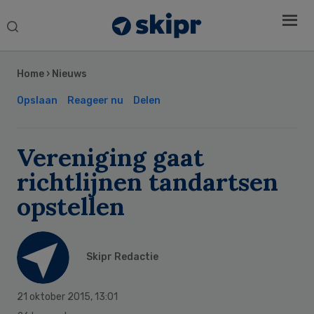
Search
this
Secondary
website
Sidebar
Home
›
Nieuws
Opslaan
Reageer nu
Delen
Vereniging gaat
richtlijnen tandartsen
opstellen
Skipr Redactie
21 oktober 2015
,
13:01