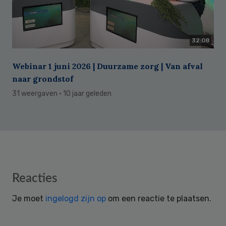
32:08
Webinar 1 juni 2026 | Duurzame zorg | Van afval
naar grondstof
31 weergaven
· 10 jaar geleden
Reader
Reacties
Interactions
Je moet
ingelogd zijn op
om een reactie te plaatsen.