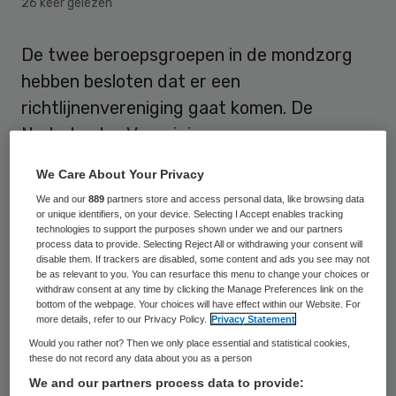
26 keer gelezen
De twee beroepsgroepen in de mondzorg
hebben besloten dat er een
richtlijnenvereniging gaat komen. De
Nederlandse Vereniging
Praktijkstandaarden Mondzorg (NVPM)
We Care About Your Privacy
gaat evidence based richtlijnen borgen en
We and our
889
partners store and access personal data, like browsing data
draagvlak daarvoor vergroten.
or unique identifiers, on your device. Selecting I Accept enables tracking
technologies to support the purposes shown under we and our partners
process data to provide. Selecting Reject All or withdrawing your consent will
Het
Nederlands Tandartsenblad
bericht op
disable them. If trackers are disabled, some content and ads you see may not
be as relevant to you. You can resurface this menu to change your choices or
20 oktober over het besluit van de
withdraw consent at any time by clicking the Manage Preferences link on the
bottom of the webpage. Your choices will have effect within our Website. For
Koninklijke Nederlandse Maatschappij tot
more details, refer to our Privacy Policy.
Privacy Statement
bevordering der Tandheelkunde (KNMT) en
Would you rather not? Then we only place essential and statistical cookies,
these do not record any data about you as a person
de Associatie Nederlandse Tandartsen
We and our partners process data to provide:
(ANT).