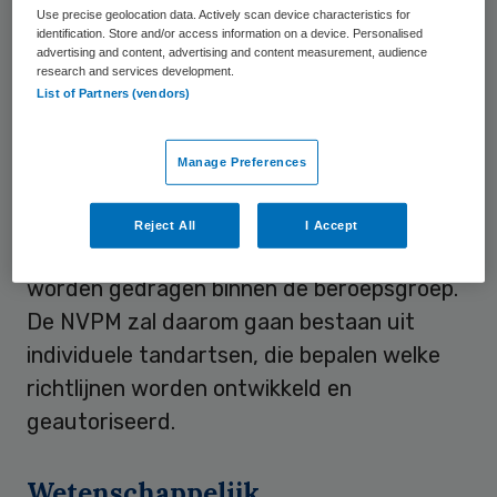
Use precise geolocation data. Actively scan device characteristics for
identification. Store and/or access information on a device. Personalised
advertising and content, advertising and content measurement, audience
Haalbaar
research and services development.
List of Partners (vendors)
Richtlijnen zijn noodzakelijk voor kwaliteit
en transparantie van de zorg. Alleen: ze
Manage Preferences
moeten haalbaar zijn. Praktische
toepasbaarheid is daarvoor essentieel.
Reject All
I Accept
Maar de richtlijnen moeten ook breed
worden gedragen binnen de beroepsgroep.
De NVPM zal daarom gaan bestaan uit
individuele tandartsen, die bepalen welke
richtlijnen worden ontwikkeld en
geautoriseerd.
Wetenschappelijk