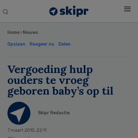
Search
this
Secondary
website
Sidebar
Home
›
Nieuws
Opslaan
Reageer nu
Delen
Vergoeding hulp
ouders te vroeg
geboren baby’s op til
Skipr Redactie
7 maart 2010
,
22:11