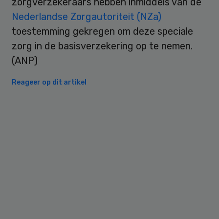
zorgverzekeraars hebben inmiddels van de
Nederlandse Zorgautoriteit (NZa)
toestemming gekregen om deze speciale
zorg in de basisverzekering op te nemen.
(ANP)
Reageer op dit artikel
Primary
Sidebar