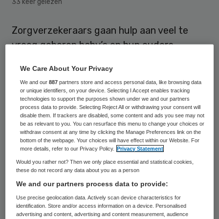
33 keer gelezen
Zorgverzekeraars gaan hulp aan veel te
vroeg geboren baby’s en hun ouders
vergoeden. Uit een onderzoek is gebleken
We Care About Your Privacy
dat zowel de baby’s als de ouders daar
We and our
887
partners store and access personal data, like browsing data
baat bij hebben. Dat zei een woordvoerder
or unique identifiers, on your device. Selecting I Accept enables tracking
technologies to support the purposes shown under we and our partners
van zorgverzekeraar Agis zondag naar
process data to provide. Selecting Reject All or withdrawing your consent will
disable them. If trackers are disabled, some content and ads you see may not
aanleiding van berichtgeving door de NOS.
be as relevant to you. You can resurface this menu to change your choices or
withdraw consent at any time by clicking the Manage Preferences link on the
bottom of the webpage. Your choices will have effect within our Website. For
NZa: hulp mag in
more details, refer to our Privacy Policy.
Privacy Statement
basisverzekering
Would you rather not? Then we only place essential and statistical cookies,
these do not record any data about you as a person
We and our partners process data to provide:
In Nederland worden jaarlijks ruim
Use precise geolocation data. Actively scan device characteristics for
tweeduizend baby’s veel te vroeg geboren.
identification. Store and/or access information on a device. Personalised
advertising and content, advertising and content measurement, audience