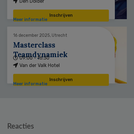
Den Dolder
Inschrijven
Meer informatie
16 december 2025, Utrecht
Masterclass
Teamdynamiek
09:00 - 16:30
Van der Valk Hotel
Inschrijven
Meer informatie
Reader
Reacties
Interactions