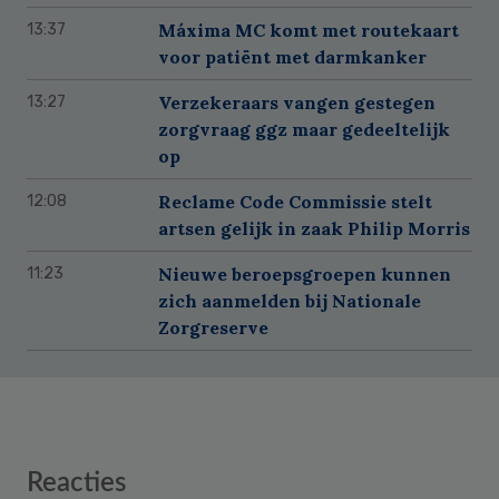
Máxima MC komt met routekaart
13:37
voor patiënt met darmkanker
Verzekeraars vangen gestegen
13:27
zorgvraag ggz maar gedeeltelijk
op
Reclame Code Commissie stelt
12:08
artsen gelijk in zaak Philip Morris
Nieuwe beroepsgroepen kunnen
11:23
zich aanmelden bij Nationale
Zorgreserve
Reader
Reacties