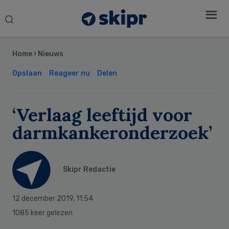
Search
this
Secondary
website
Sidebar
Home
›
Nieuws
Opslaan
Reageer nu
Delen
‘Verlaag leeftijd voor
darmkankeronderzoek’
Skipr Redactie
12 december 2019
,
11:54
1085 keer gelezen