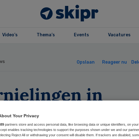
Video’s
Thema’s
Events
Vacatures
ws
Opslaan
Reageer nu
Del
nielingen in
evoziekenhuis
About Your Privacy
mere
889
partners store and access personal data, like browsing data or unique identifiers, on your
Accept enables tracking technologies to support the purposes shown under we and our partne
electing Reject All or withdrawing your consent will disable them. If trackers are disabled, so