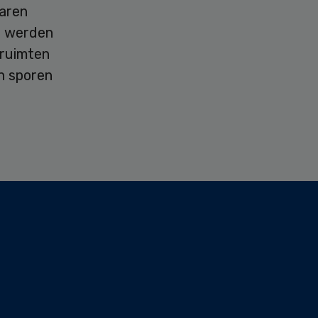
waren
r werden
 ruimten
en sporen