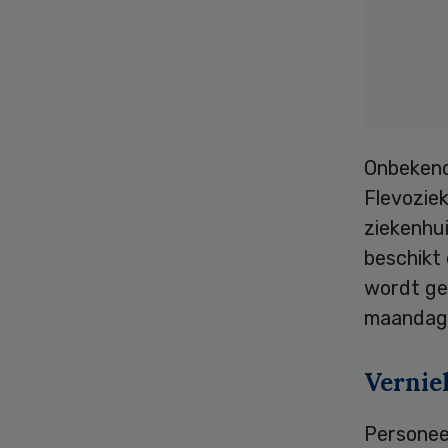
Onbekend
Flevozie
ziekenhu
beschikt 
wordt ges
maandag
Vernie
Personeel