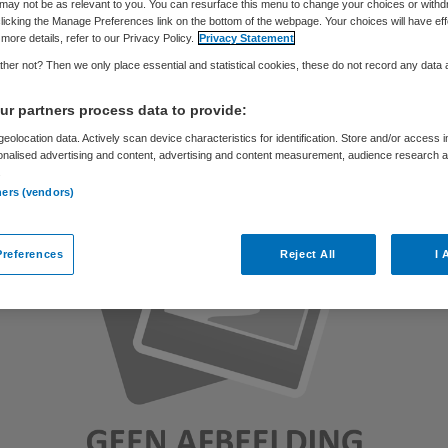
may not be as relevant to you. You can resurface this menu to change your choices or withd
licking the Manage Preferences link on the bottom of the webpage. Your choices will have eff
more details, refer to our Privacy Policy.
Privacy Statement
Skipr Redactie
6 december 2010
,
12:22
60 keer gelezen
her not? Then we only place essential and statistical cookies, these do not record any data
r partners process data to provide:
eolocation data. Actively scan device characteristics for identification. Store and/or access 
onalised advertising and content, advertising and content measurement, audience research 
.
ners (vendors)
references
Reject All
I 