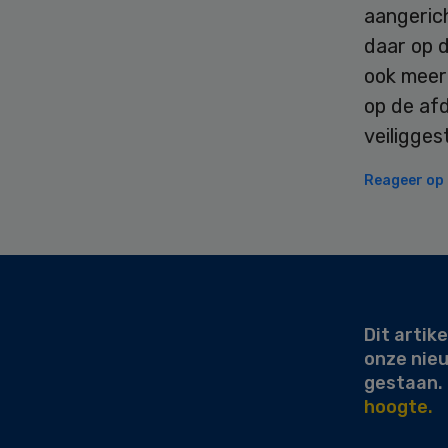
aangerich
daar op 
ook meerd
op de afd
veiligges
Reageer op d
Secondary
Sidebar
Dit artike
onze nie
gestaan.
hoogte.