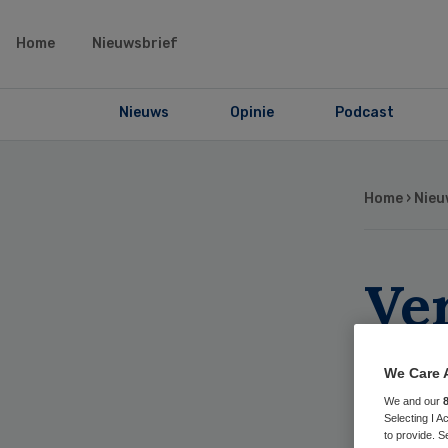
Home
Nieuwsbrief
Nieuws
Opinie
Podcast
Home
›
Nieu
Ver
Fl
We Care 
Al
We and our
Selecting I 
to provide. S