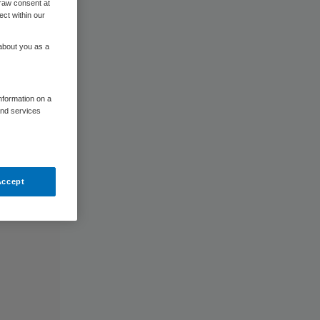
raw consent at
ect within our
 about you as a
information on a
and services
Accept