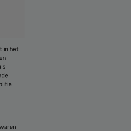
 in het
een
is
ade
litie
 waren