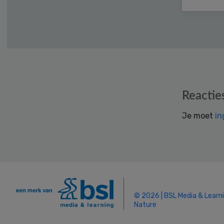
Reader
Reactie
Interactions
Je moet
in
© 2026 | BSL Media & Learn
Nature