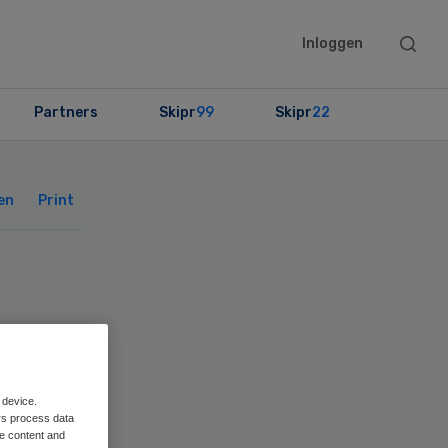
Searc
Inloggen
this
websit
Partners
Skipr
99
Skipr
22
Primary
Sidebar
en
Print
 device.
rs process data
me content and