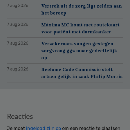
Vertrek uit de zorg ligt zelden aan
7 aug 2026
het beroep
Máxima MC komt met routekaart
7 aug 2026
voor patiënt met darmkanker
Verzekeraars vangen gestegen
7 aug 2026
zorgvraag ggz maar gedeeltelijk
op
Reclame Code Commissie stelt
7 aug 2026
artsen gelijk in zaak Philip Morris
Reader
Reacties
Interactions
Je moet
ingelogd zijn op
om een reactie te plaatsen.