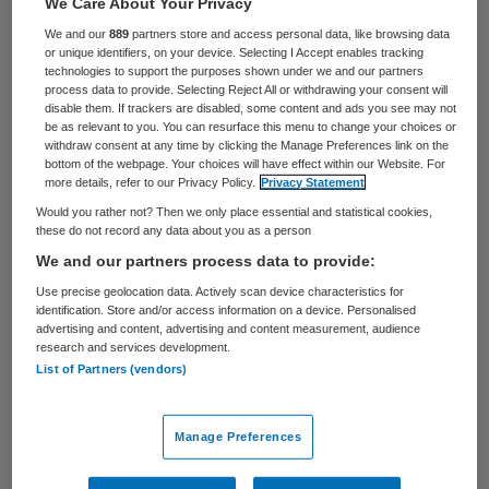
We Care About Your Privacy
26 keer gelezen
We and our
889
partners store and access personal data, like browsing data
or unique identifiers, on your device. Selecting I Accept enables tracking
Wie een nieuw idee heeft om mensen met
technologies to support the purposes shown under we and our partners
process data to provide. Selecting Reject All or withdrawing your consent will
een chronische ziekte of beperking aan
disable them. If trackers are disabled, some content and ads you see may not
be as relevant to you. You can resurface this menu to change your choices or
meer kracht of grip op hun leven te helpen,
withdraw consent at any time by clicking the Manage Preferences link on the
kan zich tot 1 april 2010 inschrijven voor de
bottom of the webpage. Your choices will have effect within our Website. For
more details, refer to our Privacy Policy.
Privacy Statement
Nationale Zorgvernieuwingsprijs. ZonMw,
Would you rather not? Then we only place essential and statistical cookies,
VSBfonds en het ZIP willen met deze prijs
these do not record any data about you as a person
zoveel mogelijk goede ideeën uitvoerbaar
We and our partners process data to provide:
maken.
Use precise geolocation data. Actively scan device characteristics for
identification. Store and/or access information on a device. Personalised
advertising and content, advertising and content measurement, audience
research and services development.
Aandeel in elkaars kracht
List of Partners (vendors)
Voor het winnende idee stellen de
Manage Preferences
organisatoren 75.000 euro beschikbaar. Ook
andere inzenders maken kans op