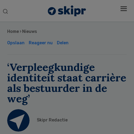
Search
this
Secondary
website
Sidebar
Home
›
Nieuws
Opslaan
Reageer nu
Delen
‘Verpleegkundige
identiteit staat carrière
als bestuurder in de
weg’
Skipr Redactie