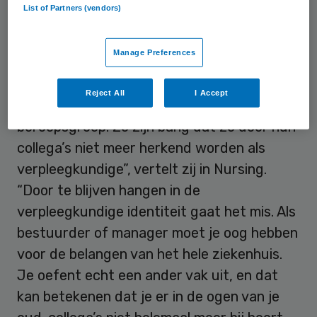
List of Partners (vendors)
verpleegkundigen te veel blijven hangen in
de “verpleegkundige identiteit”:
Manage Preferences
“Verpleegkundigen die willen doorgroeien
naar een management- of bestuursfunctie
Reject All
I Accept
blijven vaak te veel opkomen voor hun eigen
beroepsgroep. Ze zijn bang dat ze door hun
collega’s niet meer herkend worden als
verpleegkundige”, vertelt zij in Nursing.
“Door te blijven hangen in de
verpleegkundige identiteit gaat het mis. Als
bestuurder of manager moet je oog hebben
voor de belangen van het hele ziekenhuis.
Je oefent echt een ander vak uit, en dat
kan betekenen dat je er in de ogen van je