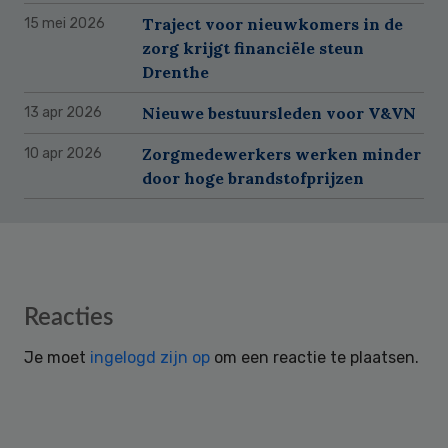
Traject voor nieuwkomers in de
15 mei 2026
zorg krijgt financiële steun
Drenthe
Nieuwe bestuursleden voor V&VN
13 apr 2026
Zorgmedewerkers werken minder
10 apr 2026
door hoge brandstofprijzen
Reader
Reacties
Interactions
Je moet
ingelogd zijn op
om een reactie te plaatsen.