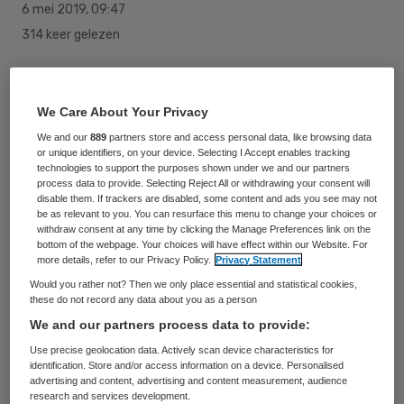
6 mei 2019
,
09:47
314 keer gelezen
Veel verpleegkundigen kunnen niet
doorgroeien naar een bestuursfunctie,
We Care About Your Privacy
omdat ze bang zijn door collega’s niet meer
We and our
889
partners store and access personal data, like browsing data
or unique identifiers, on your device. Selecting I Accept enables tracking
herkend te worden als verpleegkundige.
technologies to support the purposes shown under we and our partners
process data to provide. Selecting Reject All or withdrawing your consent will
disable them. If trackers are disabled, some content and ads you see may not
Dit zegt oud-bestuurder Cathy van Beek in
be as relevant to you. You can resurface this menu to change your choices or
withdraw consent at any time by clicking the Manage Preferences link on the
een
interview met Nursing
, vakblad voor
bottom of the webpage. Your choices will have effect within our Website. For
more details, refer to our Privacy Policy.
Privacy Statement
verpleegkundigen. Van Beek begon haar
Would you rather not? Then we only place essential and statistical cookies,
carrière als verpleegkundige en bekleedde
these do not record any data about you as a person
later bestuursfuncties bij het Radboudumc
We and our partners process data to provide:
en de Nederlandse Zorgautoriteit. Zij denkt
Use precise geolocation data. Actively scan device characteristics for
identification. Store and/or access information on a device. Personalised
dat bestuurders met een verpleegkundige
advertising and content, advertising and content measurement, audience
research and services development.
achtergrond een zeldzaamheid zijn, omdat