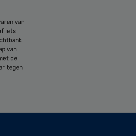
aren van
f iets
rechtbank
ap van
 met de
ar tegen