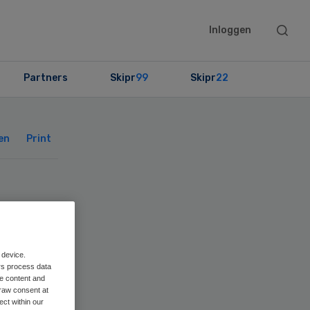
Searc
Inloggen
this
websit
Partners
Skipr
99
Skipr
22
Primary
Sidebar
en
Print
e
 device.
rs process data
me content and
raw consent at
ect within our