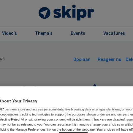
Video’s
Thema’s
Events
Vacatures
ws
Opslaan
Reageer nu
Del
rzet tegen nieuw
 bij ziekenhuis
About Your Privacy
887
partners store and access personal data, like browsing data or unique identifiers, on your
Accept enables tracking technologies to support the purposes shown under we and our partne
nterswijk
electing Reject All or withdrawing your consent will disable them. If trackers are disabled, so
may not be as relevant to you. You can resurface this menu to change your choices or withd
licking the Manage Preferences link on the bottom of the webpage. Your choices will have eff