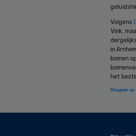
geluidsh
Volgens
Vink, maa
dergelijk
in Arnhe
bomen op 
bomenver
het best
Reageer op d
Secondary
Sidebar