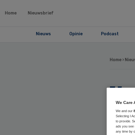
Home
Nieuwsbrief
Nieuws
Opinie
Podcast
Home
›
Nieu
Ve
weg
We Care 
We and our
Selecting I 
Wi
to provide. S
ads you see 
any time by c