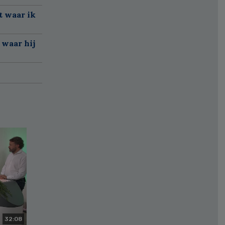
t waar ik
 waar hij
32:08