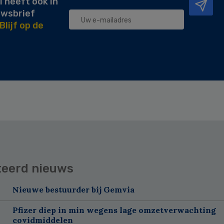
l heeft ook in
uwsbrief
Blijf op de
teerd nieuws
Nieuwe bestuurder bij Gemvia
Pfizer diep in min wegens lage omzetverwachting
covidmiddelen