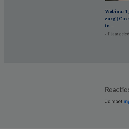
Webinar 1 
zorg | Cir
in ...
· 11 jaar gele
Reader
Reactie
Interactions
Je moet
in