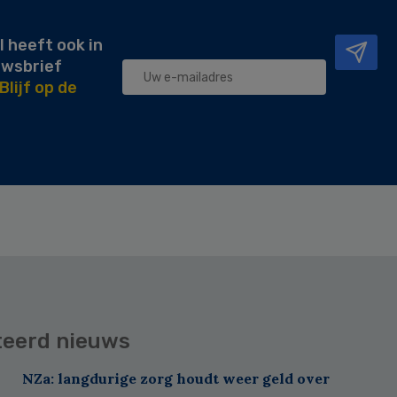
l heeft ook in
uwsbrief
Blijf op de
teerd nieuws
NZa: langdurige zorg houdt weer geld over