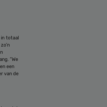
in totaal
 zo’n
en
ang. “We
 en een
er van de