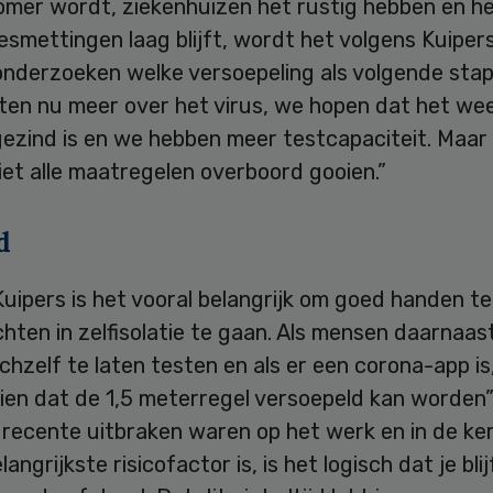
omer wordt, ziekenhuizen het rustig hebben en he
smettingen laag blijft, wordt het volgens Kuipers
onderzoeken welke versoepeling als volgende stap
eten nu meer over het virus, we hopen dat het we
gezind is en we hebben meer testcapaciteit. Maar
et alle maatregelen overboord gooien.”
d
uipers is het vooral belangrijk om goed handen t
achten in zelfisolatie te gaan. Als mensen daarnaas
ichzelf te laten testen en als er een corona-app is,
ien dat de 1,5 meterregel versoepeld kan worden”
recente uitbraken waren op het werk en in de kerk
langrijkste risicofactor is, is het logisch dat je bli