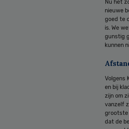
Nu het z
nieuwe be
goed te 
is. We w
gunstig 
kunnen ni
Afstan
Volgens K
en bij kl
zijn om z
vanzelf z
grootste 
dat de be