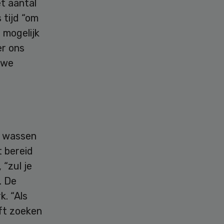
t aantal
 tijd “om
 mogelijk
er ons
 we
e wassen
t bereid
 “zul je
. De
. “Als
jft zoeken