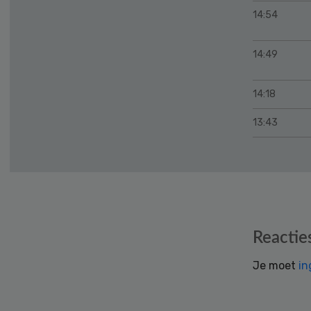
14:54
14:49
14:18
13:43
Reader
Reactie
Interactions
Je moet
in