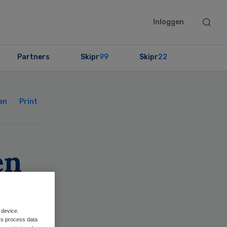
Searc
Inloggen
this
websit
Partners
Skipr
99
Skipr
22
Primary
Sidebar
en
Print
en
 device.
rs process data