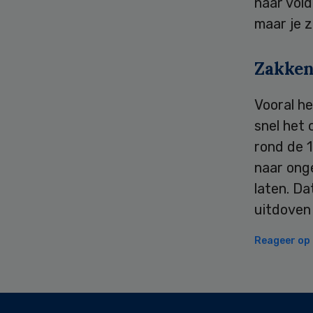
naar vold
maar je z
Zakke
Vooral he
snel het 
rond de 
naar onge
laten. Da
uitdoven 
Reageer op d
Secondary