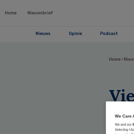
Home
Nieuwsbrief
Nieuws
Opinie
Podcast
Home
›
Nieu
Vi
mee
We Care 
red
We and our
Selecting I 