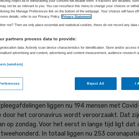
electing Reject All or withdrawing your consent will disable them. If trackers are disabled, so
may not be as relevant to you. You can resurface this menu to change your choices or withd
licking the Manage Preferences link on the bottom of the webpage. Your choices will have eff
more details, refer to our Privacy Policy.
Privacy Statement
Skipr Redactie
23 juni 2020
,
08:24
499 keer gelezen
her not? Then we only place essential and statistical cookies, these do not record any data
r partners process data to provide:
al coronapatiënten op de intensive care is geste
eolocation data. Actively scan device characteristics for identification. Store and/or access 
onalised advertising and content, advertising and content measurement, audience research 
9. Een geringe stijging en geen reden tot zorg, “
.
t het aantal patiënten met Covid-19 in de klinie
ners (vendors)
 zegt Ernst Kuipers, voorzitter van het Landelij
rg.
references
Reject All
I 
rpleegafdelingen liggen nu 194 mensen met Covid-
e door het coronavirus wordt veroorzaakt. Dat zij
n op zondag. Voor het eerst in lange tijd ligt dat 
 tweehonderd. In totaal liggen nu 253 coronapati