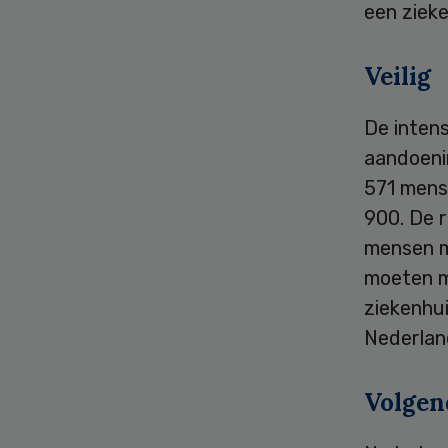
een ziek
Veilig
De inten
aandoeni
571 mense
900. De r
mensen m
moeten m
ziekenhu
Nederland
Volgen