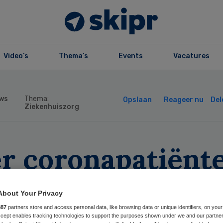
Video’s
Thema’s
Events
Vacatures
ws
Thema:
Opslaan
Reageer nu
Del
Ziekenhuiszorg
er coronapatiënt
r op ic, ‘geen
About Your Privacy
en tot zorg’
887
partners store and access personal data, like browsing data or unique identifiers, on your
Accept enables tracking technologies to support the purposes shown under we and our partne