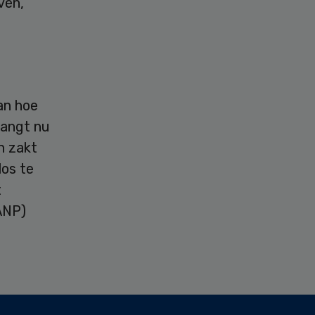
ven,
aan hoe
hangt nu
n zakt
los te
t
ANP)