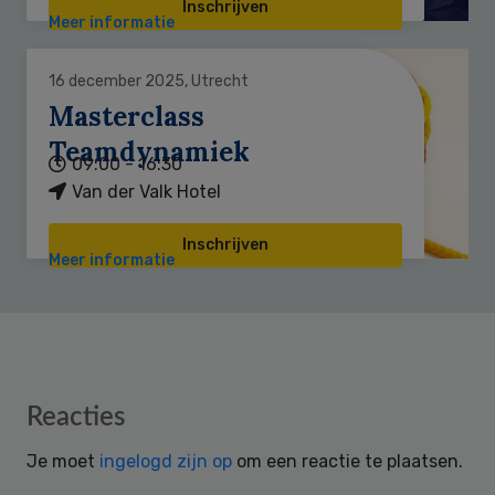
Inschrijven
Meer informatie
16 december 2025, Utrecht
Masterclass
Teamdynamiek
09:00 - 16:30
Van der Valk Hotel
Inschrijven
Meer informatie
Reader
Reacties
Interactions
Je moet
ingelogd zijn op
om een reactie te plaatsen.