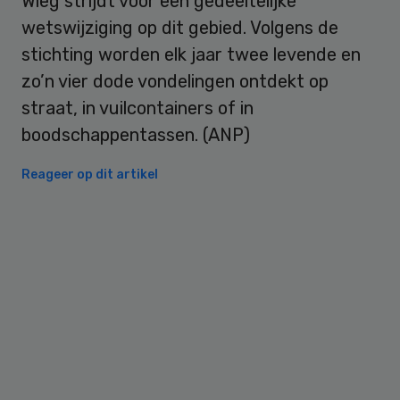
Wieg strijdt voor een gedeeltelijke
wetswijziging op dit gebied. Volgens de
stichting worden elk jaar twee levende en
zo’n vier dode vondelingen ontdekt op
straat, in vuilcontainers of in
boodschappentassen. (ANP)
Reageer op dit artikel
Primary
Sidebar