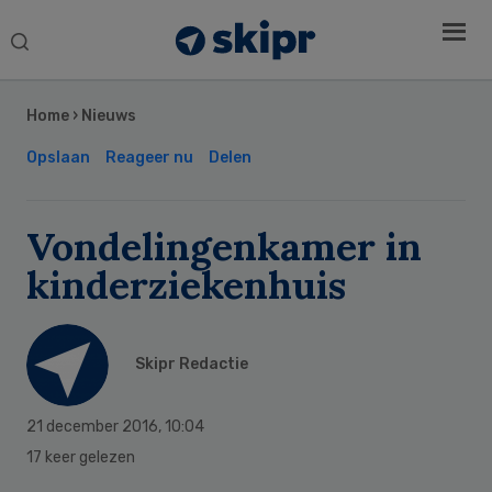
Search
this
Secondary
website
Sidebar
Home
›
Nieuws
Opslaan
Reageer nu
Delen
Vondelingenkamer in
kinderziekenhuis
Skipr Redactie
21 december 2016
,
10:04
17 keer gelezen