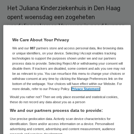
Het Juliana Kinderziekenhuis in Den Haag
opent woensdag een zogeheten
vondelingenkamer. Vrouwen in nood kunnen
hier anoniem hun baby achterlaten. Het is
We Care About Your Privacy
de eerste keer dat een dergelijke
We and our
887
partners store and access personal data, like browsing data
voorziening in een kinderziekenhuis komt.
or unique identifiers, on your device. Selecting I Accept enables tracking
technologies to support the purposes shown under we and our partners
process data to provide. Selecting Reject All or withdrawing your consent will
Initiatiefnemer Stichting Beschermde Wieg
disable them. If trackers are disabled, some content and ads you see may not
be as relevant to you. You can resurface this menu to change your choices or
opende afgelopen jaren al
withdraw consent at any time by clicking the Manage Preferences link on the
bottom of the webpage. Your choices will have effect within our Website. For
vondelingenkamers in Groningen,
more details, refer to our Privacy Policy.
Privacy Statement
Middelburg, Oudenbosch, Papendrecht,
Would you rather not? Then we only place essential and statistical cookies,
Rotterdam en Zwolle. Volgend jaar wordt er
these do not record any data about you as a person
We and our partners process data to provide:
in Amsterdam Zuidoost nog een kamer
Use precise geolocation data. Actively scan device characteristics for
geopend.
identification. Store and/or access information on a device. Personalised
advertising and content, advertising and content measurement, audience
research and services development.