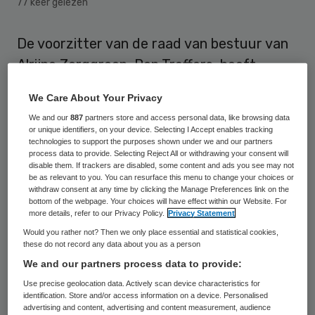
77 keer gelezen
De voorzitter van de raad van bestuur van
Alrijne Zorggroep, Ron Treffers, heeft
aangegeven dat hij gebruik wil maken van
We Care About Your Privacy
de mogelijkheid om met vervroegd pensioen
We and our
887
partners store and access personal data, like browsing data
te gaan. Hij zal derhalve per 1 april 2018 zijn
or unique identifiers, on your device. Selecting I Accept enables tracking
technologies to support the purposes shown under we and our partners
functie neerleggen.
process data to provide. Selecting Reject All or withdrawing your consent will
disable them. If trackers are disabled, some content and ads you see may not
be as relevant to you. You can resurface this menu to change your choices or
Ron Treffers is voorzitter van de raad van
withdraw consent at any time by clicking the Manage Preferences link on the
bestuur van Alrijne sinds oktober 2014.
bottom of the webpage. Your choices will have effect within our Website. For
more details, refer to our Privacy Policy.
Privacy Statement
Daarvoor was hij jarenlang voorzitter van
Would you rather not? Then we only place essential and statistical cookies,
de raad van de Rijnland Zorggroep, dat in
these do not record any data about you as a person
We and our partners process data to provide:
2015 is gefuseerd met het Diaconessenhuis
Use precise geolocation data. Actively scan device characteristics for
in Leiden tot Alrijne Zorggroep. De raad van
identification. Store and/or access information on a device. Personalised
toezicht laat weten Treffers “zeer
advertising and content, advertising and content measurement, audience