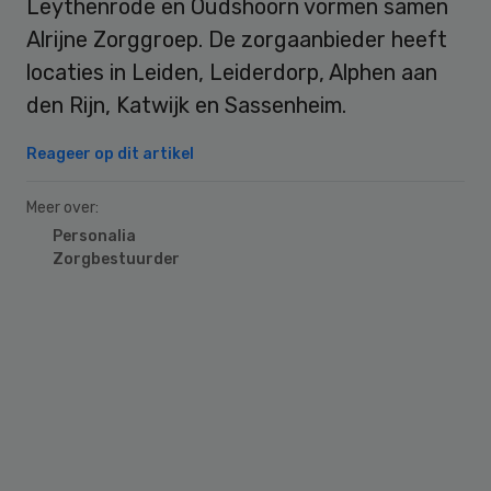
Leythenrode en Oudshoorn vormen samen
Alrijne Zorggroep. De zorgaanbieder heeft
locaties in Leiden, Leiderdorp, Alphen aan
den Rijn, Katwijk en Sassenheim.
Reageer op dit artikel
Meer over:
Personalia
Zorgbestuurder
Primary
Sidebar