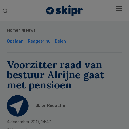
Search
this
Secondary
website
Sidebar
Home
›
Nieuws
Opslaan
Reageer nu
Delen
Voorzitter raad van
bestuur Alrijne gaat
met pensioen
Skipr Redactie
4 december 2017
,
14:47