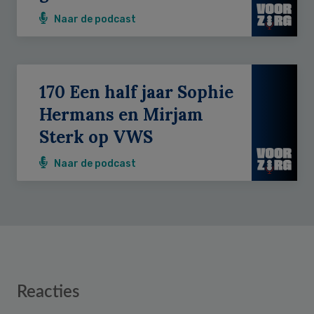
Naar de podcast
170 Een half jaar Sophie
Hermans en Mirjam
Sterk op VWS
Naar de podcast
Reader
Reacties
Interactions