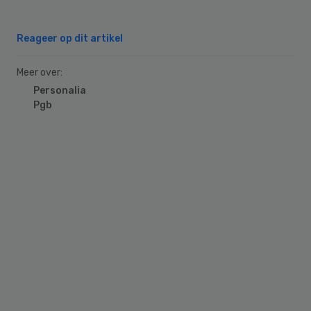
Reageer op dit artikel
Meer over:
Personalia
Pgb
Primary
Sidebar