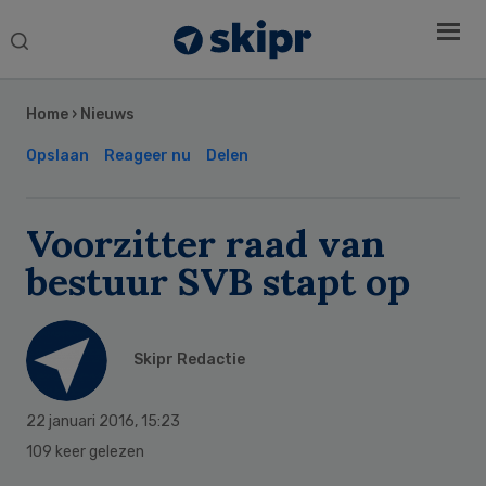
Search
this
Secondary
website
Sidebar
Home
›
Nieuws
Opslaan
Reageer nu
Delen
Voorzitter raad van
bestuur SVB stapt op
Skipr Redactie
22 januari 2016
,
15:23
109 keer gelezen