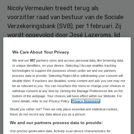
Nicoly Vermeulen treedt terug als
voorzitter raad van bestuur van de Sociale
Verzekeringsbank (SVB), per 1 februari. Zij
wordt opgevolgd door José Lazeroms, lid
van de raad van bestuur van het UWV.
We Care About Your Privacy
Staatssecretaris Klijnsma van Sociale
We and our
887
partners store and access personal data, like browsing data
or unique identifiers, on your device. Selecting I Accept enables tracking
Zaken, waar de SVB onder valt, geeft aan
technologies to support the purposes shown under we and our partners
dat de SVB de afgelopen jaren flinke
process data to provide. Selecting Reject All or withdrawing your consent will
disable them. If trackers are disabled, some content and ads you see may not
stappen vooruit heeft gezet onder leiding
be as relevant to you. You can resurface this menu to change your choices or
withdraw consent at any time by clicking the Manage Preferences link on the
van Vermeulen. “Tegelijk moet ik
bottom of the webpage. Your choices will have effect within our Website. For
more details, refer to our Privacy Policy.
Privacy Statement
constateren dat de SVB in dezelfde
Would you rather not? Then we only place essential and statistical cookies,
periode met zwaarwegende problemen is
these do not record any data about you as a person
geconfronteerd. De noodzaak om de
We and our partners process data to provide:
organisatie van de SVB toe te rusten op
Use precise geolocation data. Actively scan device characteristics for