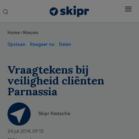
Search
this
Secondary
website
Sidebar
Home
›
Nieuws
Opslaan
Reageer nu
Delen
Vraagtekens bij
veiligheid cliënten
Parnassia
Skipr Redactie
24 juli 2014
,
09:13