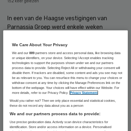
152 keer gelezen
In een van de Haagse vestigingen van
Parnassia Groep werd enkele weken
geleden een van de cliënten vermoord. De
dader is vermoedelijk een van de andere
We Care About Your Privacy
cliënten. De familie stelt nu vragen over de
We and our
889
partners store and access personal data, like browsing data
or unique identifiers, on your device. Selecting I Accept enables tracking
veiligheid in de kliniek voor
technologies to support the purposes shown under we and our partners
process data to provide. Selecting Reject All or withdrawing your consent will
verslavingsproblemen. Parnassia stelt dat
disable them. If trackers are disabled, some content and ads you see may not
be as relevant to you. You can resurface this menu to change your choices or
patiënten gewoon veilig zijn.
withdraw consent at any time by clicking the Manage Preferences link on the
bottom of the webpage. Your choices will have effect within our Website. For
In het
Algemeen Dagblad
komen de
more details, refer to our Privacy Policy.
Privacy Statement
Would you rather not? Then we only place essential and statistical cookies,
nabestaanden van Ilja Dijkhuizen aan het
these do not record any data about you as a person
woord. Hij werd in Centrum voor Dubbele
We and our partners process data to provide:
Problematiek aan de Mangostraat in Den
Use precise geolocation data. Actively scan device characteristics for
identification. Store and/or access information on a device. Personalised
Haag behandeld voor een alcoholverslaving.