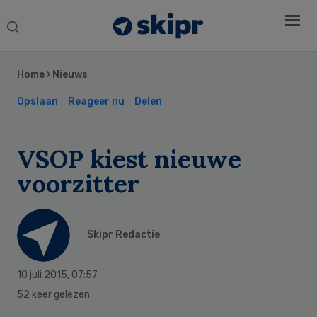
Search
this
Secondary
website
Sidebar
Home
›
Nieuws
Opslaan
Reageer nu
Delen
VSOP kiest nieuwe
voorzitter
Skipr Redactie
10 juli 2015
,
07:57
52 keer gelezen