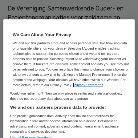
De Vereniging Samenwerkende Ouder- en
Patiëntenorganisaties voor zeldzame en
genetische aandoeningen (VSOP) heeft
We Care About Your Privacy
Anton de Wijer gekozen als nieuwe
We and our
887
partners store and access personal data, like browsing data
voorzitter.
or unique identifiers, on your device. Selecting I Accept enables tracking
technologies to support the purposes shown under we and our partners
process data to provide. Selecting Reject All or withdrawing your consent will
De VSOP is een samenwerkingsverband van
disable them. If trackers are disabled, some content and ads you see may not
ongeveer 70 patiëntenorganisaties die zich
be as relevant to you. You can resurface this menu to change your choices or
withdraw consent at any time by clicking the Manage Preferences link on the
richten op de belangen van mensen met
bottom of the webpage. Your choices will have effect within our Website. For
more details, refer to our Privacy Policy.
Privacy Statement
zeldzame en genetische aandoeningen, een
Would you rather not? Then we only place essential and statistical cookies,
doelgroep met een omvang van minimaal
these do not record any data about you as a person
één miljoen Nederlanders.
We and our partners process data to provide:
Use precise geolocation data. Actively scan device characteristics for
Sinds 2010 is Anton de Wijer als
identification. Store and/or access information on a device. Personalised
advertising and content, advertising and content measurement, audience
vicevoorzitter actief in het VSOP-bestuur.
research and services development.
List of Partners (vendors)