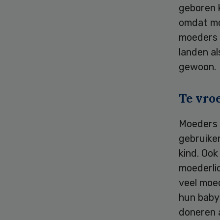
geboren k
omdat mo
moeders z
landen al
gewoon.
Te vro
Moeders v
gebruike
kind. Ook
moederli
veel moe
hun baby
doneren 