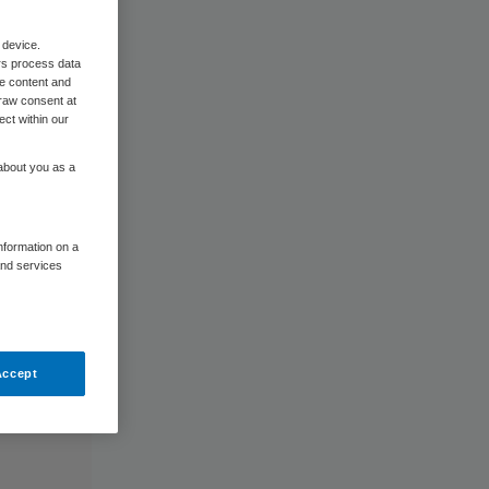
 device.
rs process data
me content and
raw consent at
ect within our
 about you as a
information on a
and services
Accept