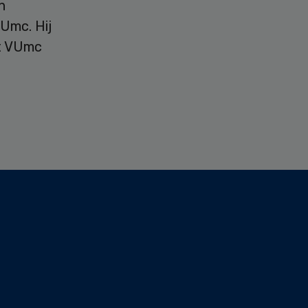
n
Umc. Hij
t VUmc