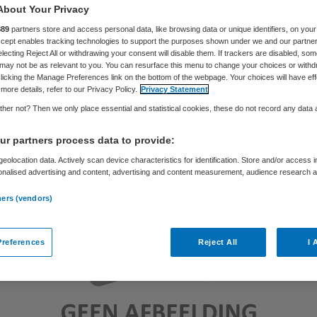
About Your Privacy
889
partners store and access personal data, like browsing data or unique identifiers, on your
Accept enables tracking technologies to support the purposes shown under we and our partne
Skipr Redactie
21 december 2010
,
11:04
32 keer gelezen
electing Reject All or withdrawing your consent will disable them. If trackers are disabled, so
may not be as relevant to you. You can resurface this menu to change your choices or withd
licking the Manage Preferences link on the bottom of the webpage. Your choices will have eff
more details, refer to our Privacy Policy.
Privacy Statement
her not? Then we only place essential and statistical cookies, these do not record any data
r partners process data to provide:
eolocation data. Actively scan device characteristics for identification. Store and/or access 
onalised advertising and content, advertising and content measurement, audience research 
.
ners (vendors)
references
Reject All
I 