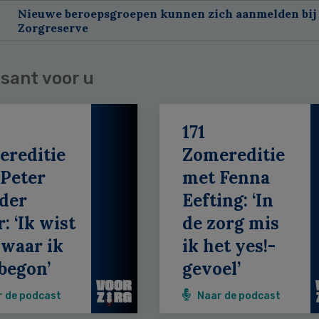
Nieuwe beroepsgroepen kunnen zich aanmelden bij
Zorgreserve
sant voor u
171
ereditie
Zomereditie
Peter
met Fenna
der
Eefting: ‘In
: ‘Ik wist
de zorg mis
 waar ik
ik het yes!-
begon’
gevoel’
r de podcast
Naar de podcast