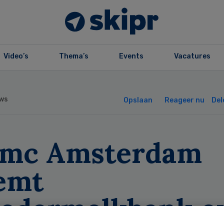
Video’s
Thema’s
Events
Vacatures
ws
Opslaan
Reageer nu
Del
mc Amsterdam
emt
edermelkbank o