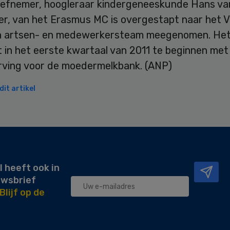
atiefnemer, hoogleraar kindergeneeskunde Hans va
r, van het Erasmus MC is overgestapt naar het V
jn artsen- en medewerkersteam meegenomen. He
 in het eerste kwartaal van 2011 te beginnen met
ving voor de moedermelkbank. (ANP)
it artikel
l heeft ook in
uwsbrief
Blijf op de