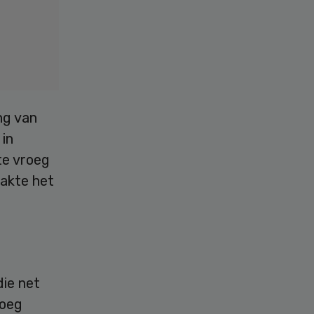
ng van
in
te vroeg
akte het
ie net
roeg