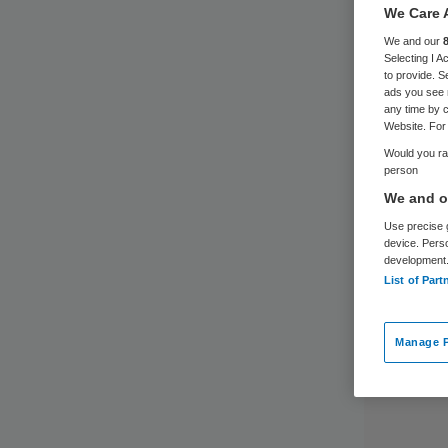
We Care 
We and our
Selecting I 
to provide. S
ads you see 
any time by c
Website. For 
Would you rat
person
We and ou
Use precise g
device. Pers
development
List of Part
Manage P