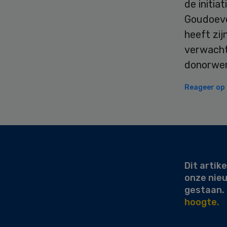
de initi
Goudoeve
heeft zi
verwacht
donorwer
Reageer op d
Secondary
Sidebar
Dit artike
onze nie
gestaan.
hoogte.