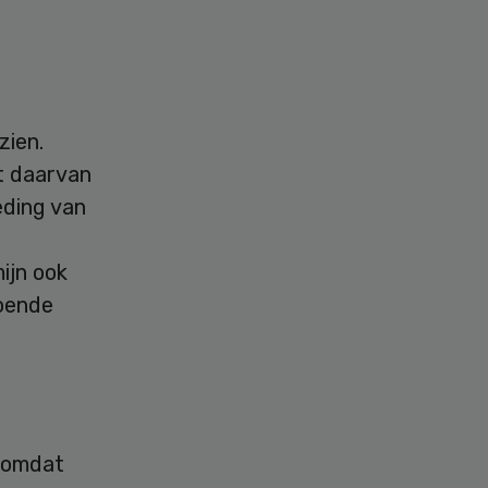
zien.
t daarvan
eding van
ijn ook
doende
, omdat