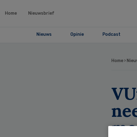
Home
Nieuwsbrief
Nieuws
Opinie
Podcast
Home
›
Nieu
VU
ne
mo