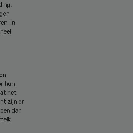
ding,
igen
en. In
 heel
 en
or hun
dat het
t zijn er
bben dan
melk