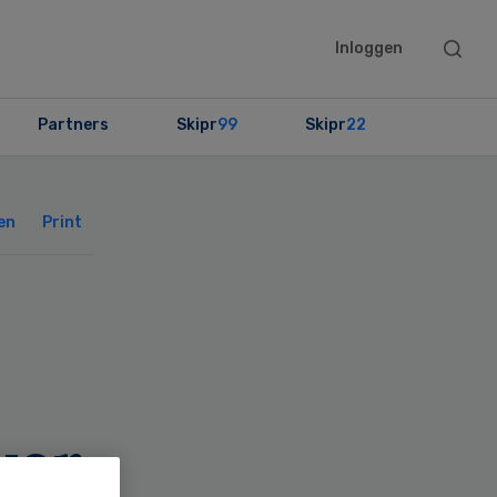
Searc
Inloggen
this
websit
Partners
Skipr
99
Skipr
22
Primary
Sidebar
en
Print
ver