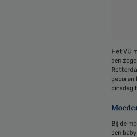
Het VU m
een zoge
Rotterda
geboren 
dinsdag 
Moede
Bij de m
een baby