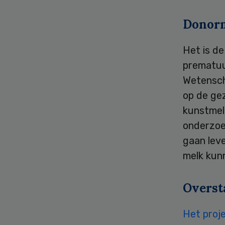
Donor
Het is d
prematuu
Wetensch
op de gez
kunstmelk
onderzoe
gaan lev
melk kunn
Overst
Het proj