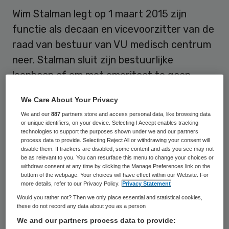
Wim Stalman legt op 1 maart 2015 zijn
functie als decaan en vicevoorzitter van de
raad van bestuur van VU medisch centrum
neer. Stalman sluit zijn bestuurlijke
loopbaan af om met emeritaat te gaan.
Zijn emeritaat valt samen met het afronden
We Care About Your Privacy
van een zittingsperiode van acht jaar als lid
We and our
887
partners store and access personal data, like browsing data
or unique identifiers, on your device. Selecting I Accept enables tracking
van de raad van bestuur. Ook het feit dat
technologies to support the purposes shown under we and our partners
process data to provide. Selecting Reject All or withdrawing your consent will
bestuurlijke situatie bij VUmc weer stabiel
disable them. If trackers are disabled, some content and ads you see may not
be as relevant to you. You can resurface this menu to change your choices or
is speelt een rol bij zijn terug treden.
withdraw consent at any time by clicking the Manage Preferences link on the
bottom of the webpage. Your choices will have effect within our Website. For
more details, refer to our Privacy Policy.
Privacy Statement
Onder leiding van Stalman (1951) heeft het
Would you rather not? Then we only place essential and statistical cookies,
VUmc een integrale benadering van
these do not record any data about you as a person
onderwijs en onderzoek weten te
We and our partners process data to provide: