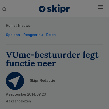
Search
this
Secondary
website
Sidebar
Home
›
Nieuws
Opslaan
Reageer nu
Delen
VUmc-bestuurder legt
functie neer
Skipr Redactie
9 september 2014
,
09:20
43 keer gelezen