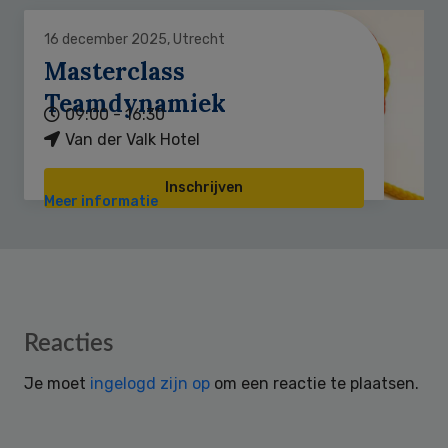
16 december 2025, Utrecht
Masterclass
Teamdynamiek
09:00 - 16:30
Van der Valk Hotel
Inschrijven
Meer informatie
Reader
Reacties
Interactions
Je moet
ingelogd zijn op
om een reactie te plaatsen.