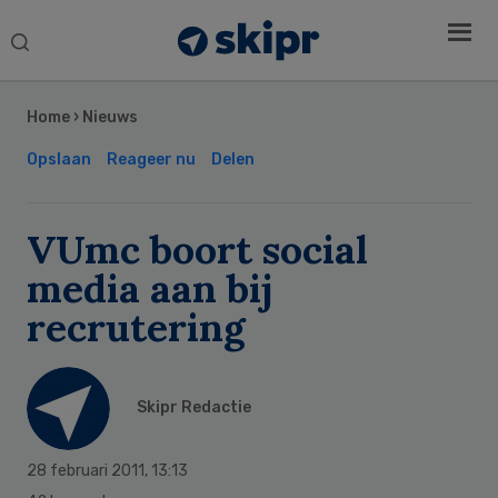
Search
this
Secondary
website
Sidebar
Home
›
Nieuws
Opslaan
Reageer nu
Delen
VUmc boort social
media aan bij
recrutering
Skipr Redactie
28 februari 2011
,
13:13