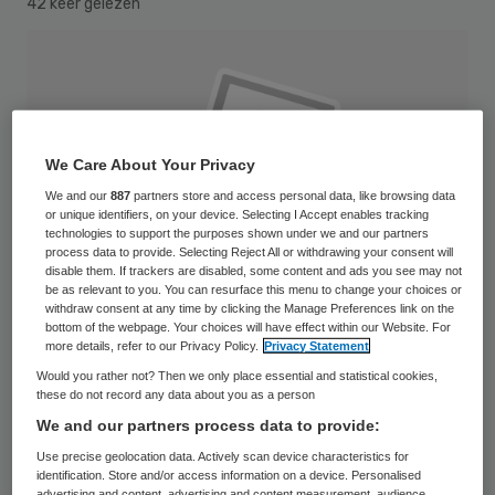
42 keer gelezen
We Care About Your Privacy
We and our
887
partners store and access personal data, like browsing data
or unique identifiers, on your device. Selecting I Accept enables tracking
technologies to support the purposes shown under we and our partners
process data to provide. Selecting Reject All or withdrawing your consent will
disable them. If trackers are disabled, some content and ads you see may not
be as relevant to you. You can resurface this menu to change your choices or
withdraw consent at any time by clicking the Manage Preferences link on the
bottom of the webpage. Your choices will have effect within our Website. For
more details, refer to our Privacy Policy.
Privacy Statement
Would you rather not? Then we only place essential and statistical cookies,
these do not record any data about you as a person
Het VU medisch centrum gaat bij de
We and our partners process data to provide:
werving van nieuw personeel actief gebruik
Use precise geolocation data. Actively scan device characteristics for
maken van social media. De nadruk in het
identification. Store and/or access information on a device. Personalised
advertising and content, advertising and content measurement, audience