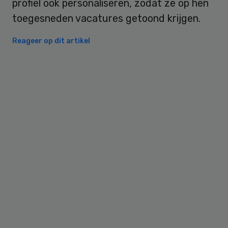
profiel ook personaliseren, zodat ze op hen
toegesneden vacatures getoond krijgen.
Reageer op dit artikel
Primary
Sidebar