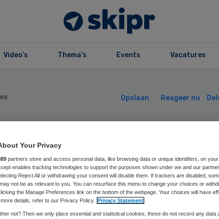
Video’s
Thema’s
Events
Vacatures
ws
Opslaan
Reageer nu
Del
mc en Esperanz
About Your Privacy
889
partners store and access personal data, like browsing data or unique identifiers, on your
rken samen aan
Accept enables tracking technologies to support the purposes shown under we and our partne
electing Reject All or withdrawing your consent will disable them. If trackers are disabled, so
may not be as relevant to you. You can resurface this menu to change your choices or withd
nkerzorg
licking the Manage Preferences link on the bottom of the webpage. Your choices will have eff
more details, refer to our Privacy Policy.
Privacy Statement
her not? Then we only place essential and statistical cookies, these do not record any data