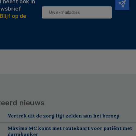
l heeft ook in
uwsbrief
Blijf op de
teerd nieuws
Vertrek uit de zorg ligt zelden aan het beroep
Máxima MC komt met routekaart voor patiënt met
darmkanker