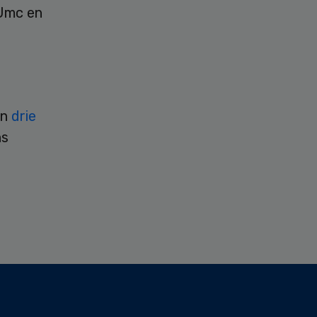
VUmc en
en
drie
ns