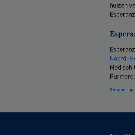
huizen v
Esperanz
Espera
Esperanz
Noord-Ho
Medisch 
Purmeren
Reageer op d
Secondary
Sidebar