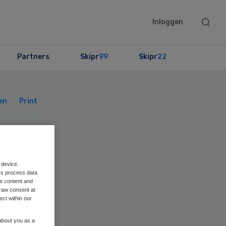
Searc
Inloggen
this
websit
Partners
Skipr
99
Skipr
22
Primary
Sidebar
en
Print
 device.
rs process data
me content and
raw consent at
ect within our
 about you as a