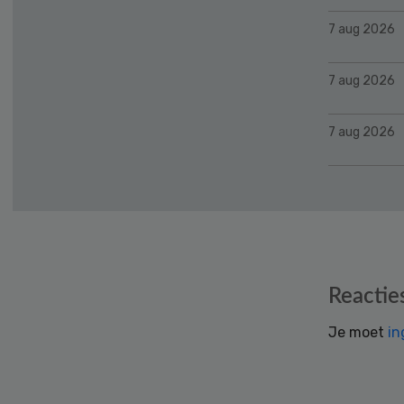
7 aug 2026
7 aug 2026
7 aug 2026
Reader
Reactie
Interactions
Je moet
in