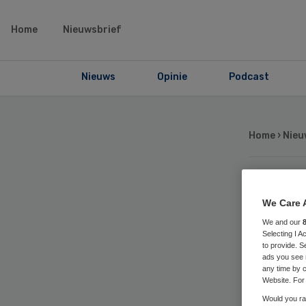
Home
Nieuwsbrief
Nieuws
Opinie
Podcast
Home
›
Nieu
VU
We Care 
We and our
we
Selecting I 
to provide. S
ads you see 
ka
any time by c
Website. For 
Would you rat