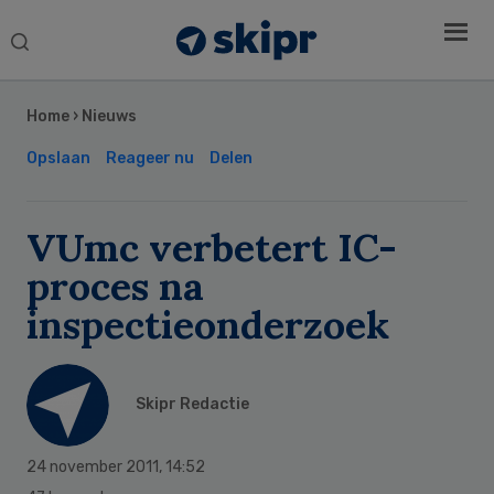
Search
this
Secondary
website
Sidebar
Home
›
Nieuws
Opslaan
Reageer nu
Delen
VUmc verbetert IC-
proces na
inspectieonderzoek
Skipr Redactie
24 november 2011
,
14:52