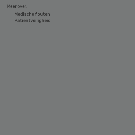
Meer over:
Medische fouten
Patiëntveiligheid
Primary
Sidebar