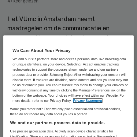
47 keer gelezen
Het VUmc in Amsterdam neemt
maatregelen om de communicatie en
samenwerking op de intensive care te
verbeteren. De maatregelen hebben met
We Care About Your Privacy
name betrekking op de werkwijze rond het
We and our
887
partners store and access personal data, like browsing data
melden van calamiteiten en het
or unique identifiers, on your device. Selecting I Accept enables tracking
technologies to support the purposes shown under we and our partners
hoofdbehandelaarschap.
process data to provide. Selecting Reject All or withdrawing your consent will
disable them. If trackers are disabled, some content and ads you see may not
be as relevant to you. You can resurface this menu to change your choices or
Het VUmc geeft hiermee gevolg aan
withdraw consent at any time by clicking the Manage Preferences link on the
bottom of the webpage. Your choices will have effect within our Website. For
aanbevelingen van de Inspectie voor de
more details, refer to our Privacy Policy.
Privacy Statement
Gezondheidszorg (IGZ). Aanleiding voor het
Would you rather not? Then we only place essential and statistical cookies,
these do not record any data about you as a person
onderzoek van de IGZ was de vraag of het
We and our partners process data to provide:
overlijden van een patiënt op de IC wel of
Use precise geolocation data. Actively scan device characteristics for
niet als calamiteit bij de IGZ gemeld had
identification. Store and/or access information on a device. Personalised