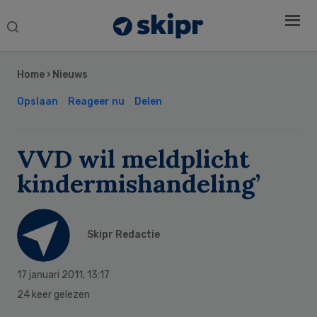
Search
this
Secondary
website
Sidebar
Home
›
Nieuws
Opslaan
Reageer nu
Delen
VVD wil meldplicht
kindermishandeling’
Skipr Redactie
17 januari 2011
,
13:17
24 keer gelezen