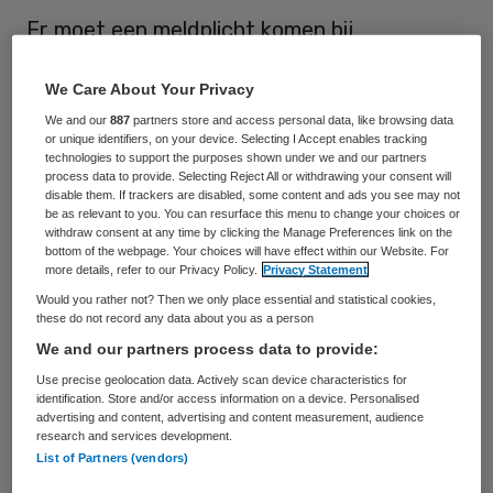
Er moet een meldplicht komen bij
verdenkingen van kindermishandeling, vindt
We Care About Your Privacy
een Kamermeerderheid van VVD, PvdA en
We and our
887
partners store and access personal data, like browsing data
PVV. Zorgprofessionals als artsen,
or unique identifiers, on your device. Selecting I Accept enables tracking
crèchepersoneel en maatschappelijk
technologies to support the purposes shown under we and our partners
process data to provide. Selecting Reject All or withdrawing your consent will
werkers laten te vaak na melding te maken
disable them. If trackers are disabled, some content and ads you see may not
be as relevant to you. You can resurface this menu to change your choices or
van kinderen met opvallende blauwe
withdraw consent at any time by clicking the Manage Preferences link on the
bottom of the webpage. Your choices will have effect within our Website. For
plekken of botbreuken. “Zo zal een crèche
more details, refer to our Privacy Policy.
Privacy Statement
nu wel oppassen voor ze melding doet,
Would you rather not? Then we only place essential and statistical cookies,
these do not record any data about you as a person
vanwege de relatie met de ouders van het
We and our partners process data to provide:
kind”, zegt VVD-Kamerlid Brigitte van der
Use precise geolocation data. Actively scan device characteristics for
Burg in De Telegraaf.
identification. Store and/or access information on a device. Personalised
advertising and content, advertising and content measurement, audience
research and services development.
Meldingen
List of Partners (vendors)