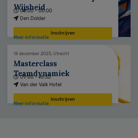
Wijsheid
00:00 - 00:00
Den Dolder
Inschrijven
Meer informatie
16 december 2025, Utrecht
Masterclass
Teamdynamiek
09:00 - 16:30
Van der Valk Hotel
Inschrijven
Meer informatie