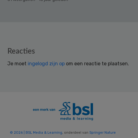
Reader
Reacties
Interactions
Je moet
ingelogd zijn op
om een reactie te plaatsen.
© 2026 | BSL Media & Learning
, onderdeel van
Springer Nature