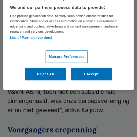
We and our partners process data to provide:
Koopman trad onlangs af als
directeur van
Use precise geolocation data. Actively scan device characteristics for
Dimence
. Koopman was van 1998 tot 2001
identification. Store and/or access information on a device. Personalised
voorzitter van de AVVV. Hij legde in deze
advertising and content, advertising and content measurement, audience
research and services development.
periode het fundament voor de huidige
List of Partners (vendors)
beroepsvereniging. V&VN-voorzitter
Marian
Kaljouw
heeft de erepenning overhandigd.
Manage Preferences
“
Peter Koopman
heeft verpleegkundig
Nederland bij elkaar gebracht en de
Reject All
I Accept
financiële basis gelegd voor het huidige
V&VN. Als hij toen niet een subsidie had
binnengehaald, was onze beroepsvereniging
er nu niet geweest”, aldus Kaljouw.
Voorgangers erepenning