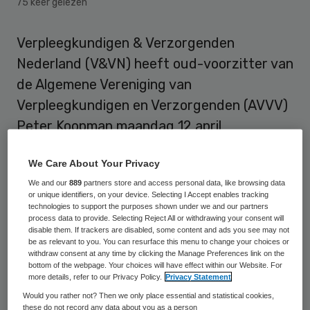
75 keer gelezen
Verpleegkundigen & Verzorgenden
Nederland (V&VN) heeft oud-voorzitter van
de Algemene Vereniging van
Verpleegkundigen en Verzorgenden (AVVV)
Peter Koopman maandag 12 april
onderscheiden met de Penning van
We Care About Your Privacy
Verdienste. Koopman heeft de erepenning
We and our
889
partners store and access personal data, like browsing data
ontvangen voor zijn bijdrage aan de
or unique identifiers, on your device. Selecting I Accept enables tracking
krachtenbundelingen van verpleegkundigen
technologies to support the purposes shown under we and our partners
process data to provide. Selecting Reject All or withdrawing your consent will
en verzorgenden en aan de bestaansgrond
disable them. If trackers are disabled, some content and ads you see may not
be as relevant to you. You can resurface this menu to change your choices or
van de beroepsvereniging.
withdraw consent at any time by clicking the Manage Preferences link on the
bottom of the webpage. Your choices will have effect within our Website. For
more details, refer to our Privacy Policy.
Privacy Statement
Loopbaan Koopman
Would you rather not? Then we only place essential and statistical cookies,
these do not record any data about you as a person