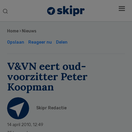
Search
this
Secondary
website
Sidebar
Home
›
Nieuws
Opslaan
Reageer nu
Delen
V&VN eert oud-
voorzitter Peter
Koopman
Skipr Redactie
14 april 2010
,
12:49