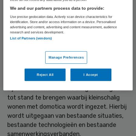
februarivia de e-mail aan te melden bij Anita
We and our partners process data to provide:
Eenkhoorn, secretaresse:
Use precise geolocation data. Actively scan device characteristics for
identification. Store and/or access information on a device. Personalised
anita.eenkhoorn@syntens.nl
. Meer
advertising and content, advertising and content measurement, audience
research and services development.
informatie over het project:
List of Partners (vendors)
www.syntens.nl/kwmd
Manage Preferences
Regionale initiatieven
Reject All
I Accept
De opdracht is deze regionale initiatieven
bij intra- en extramurale zorginstellingen
tot stand te brengen waarbij kleinschalig
wonen met domotica wordt ingezet. Hierbij
wordt uitgegaan van bestaande situaties,
bestaande technologieën en bestaande
samenwerkingsverbanden.