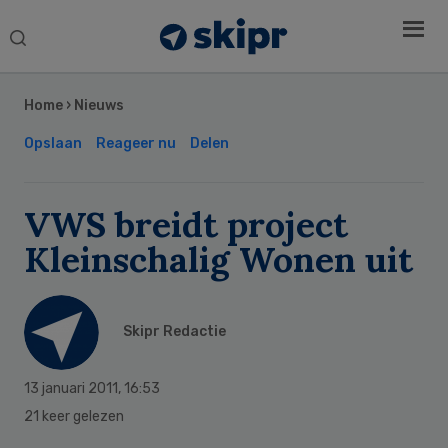
Search
this
Secondary
website
Sidebar
Home
›
Nieuws
Opslaan
Reageer nu
Delen
VWS breidt project
Kleinschalig Wonen uit
Skipr Redactie
13 januari 2011
,
16:53
21 keer gelezen