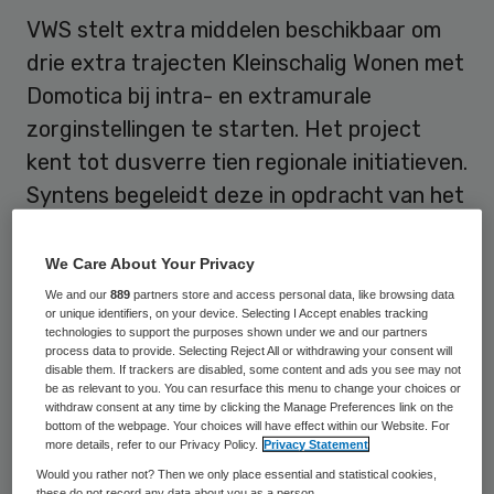
VWS stelt extra middelen beschikbaar om
drie extra trajecten Kleinschalig Wonen met
Domotica bij intra- en extramurale
zorginstellingen te starten. Het project
kent tot dusverre tien regionale initiatieven.
Syntens begeleidt deze in opdracht van het
ministerie van VWS.
We Care About Your Privacy
Informatiebijeenkomst
We and our
889
partners store and access personal data, like browsing data
or unique identifiers, on your device. Selecting I Accept enables tracking
technologies to support the purposes shown under we and our partners
Voor de drie extra initiatieven organiseert
process data to provide. Selecting Reject All or withdrawing your consent will
disable them. If trackers are disabled, some content and ads you see may not
Syntens een kick-off bijeenkomst op 7
be as relevant to you. You can resurface this menu to change your choices or
withdraw consent at any time by clicking the Manage Preferences link on the
februari met informatie over het project
bottom of the webpage. Your choices will have effect within our Website. For
more details, refer to our Privacy Policy.
Privacy Statement
Kleinschalig Wonen met Domotica.
Would you rather not? Then we only place essential and statistical cookies,
Geïnteresseerden dienen zich voor 1
these do not record any data about you as a person