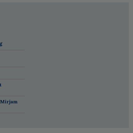
g
t
 Mirjam