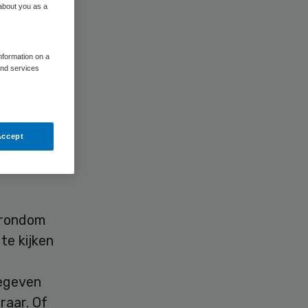
 about you as a
information on a
and services
rgpolissen
agne ik-
Accept
n 18 jaar
een lage
 rondom
e kijken
gegeven
raar. Of