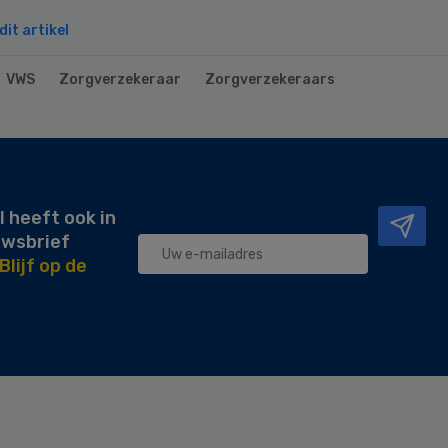
it artikel
VWS
Zorgverzekeraar
Zorgverzekeraars
l heeft ook in
uwsbrief
Blijf op de