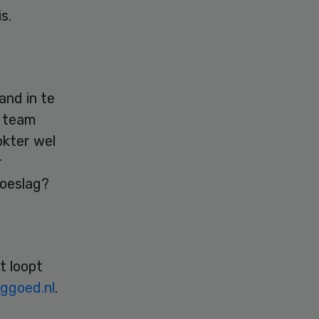
s.
and in te
t team
okter wel
r
toeslag?
t loopt
ggoed.nl
.