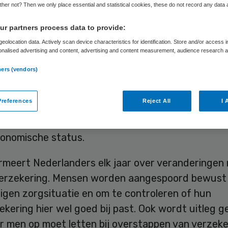
her not? Then we only place essential and statistical cookies, these do not record any data
r partners process data to provide:
Skipr Redactie
16 november 2017
,
10:36
113 keer gelezen
eolocation data. Actively scan device characteristics for identification. Store and/or access 
onalised advertising and content, advertising and content measurement, audience research 
.
ners (vendors)
et ministerie van VWS is de periode van nieuwe zo
even aangebroken. De overheid is daarom de camp
references
Reject All
I 
n-zorg-goed gestart. Die richt zich op iedereen va
, maar vooral op laaggeletterden en mensen met 
conomische status.
rmeert Nederlanders elk jaar over veranderingen
erzekering. Mensen worden aangespoord bewust t
igen zorgsituatie en om te controleren of hun
kering hier wel goed bij past. Ook wordt uitleg 
r men op moet letten bij overstappen van verzeke