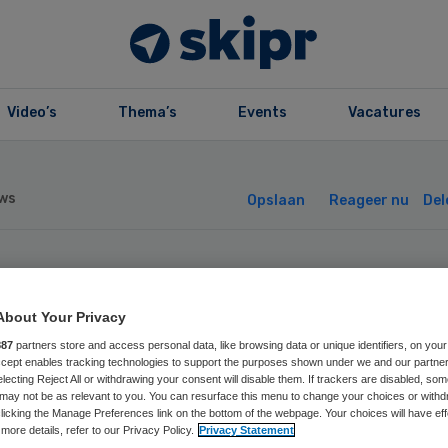
Video’s
Thema’s
Events
Vacatures
ws
Opslaan
Reageer nu
Del
S licht publiek
About Your Privacy
or over
887
partners store and access personal data, like browsing data or unique identifiers, on your
Accept enables tracking technologies to support the purposes shown under we and our partne
electing Reject All or withdrawing your consent will disable them. If trackers are disabled, so
rgverzekeringen
may not be as relevant to you. You can resurface this menu to change your choices or withd
licking the Manage Preferences link on the bottom of the webpage. Your choices will have eff
more details, refer to our Privacy Policy.
Privacy Statement