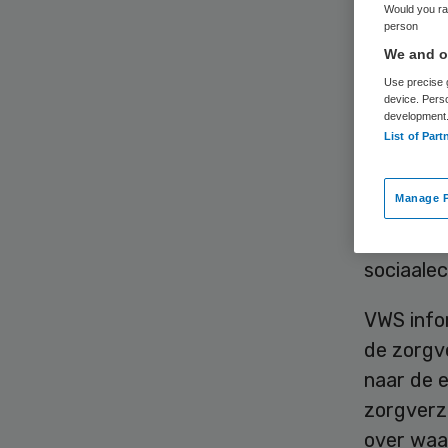
Would you rat
person
We and ou
Use precise g
device. Pers
development
List of Part
Ook bij h
en –tari
Manage P
regel-mij
en ouder
sociaale
VWS info
de zorgv
naar de e
zorgverze
over waa