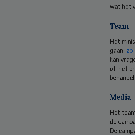
wat het v
Team
Het minis
gaan,
zo 
kan vrag
of niet o
behandel
Media
Het team 
de campa
De campa