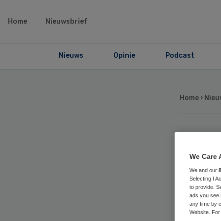
Home
Nieuwsbrief
Nieuws
Opinie
Podcast
Home
›
Nieu
VW
We Care 
vo
We and our
Selecting I 
to provide. S
zo
ads you see 
any time by c
Website. For 