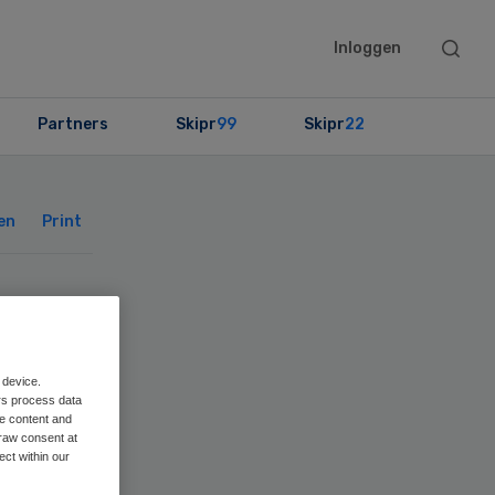
Searc
Inloggen
this
websit
Partners
Skipr
99
Skipr
22
Primary
Sidebar
en
Print
 device.
rs process data
me content and
raw consent at
ect within our