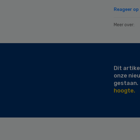
Reageer op d
Meer over:
Secondary
Sidebar
Dit artike
onze nie
gestaan.
hoogte.