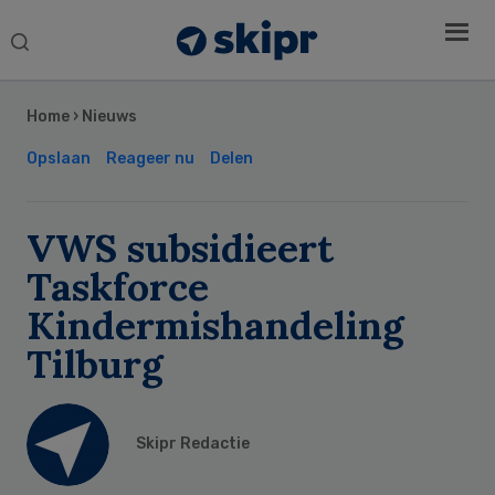
Search
this
Secondary
website
Sidebar
Home
›
Nieuws
Opslaan
Reageer nu
Delen
VWS subsidieert
Taskforce
Kindermishandeling
Tilburg
Skipr Redactie