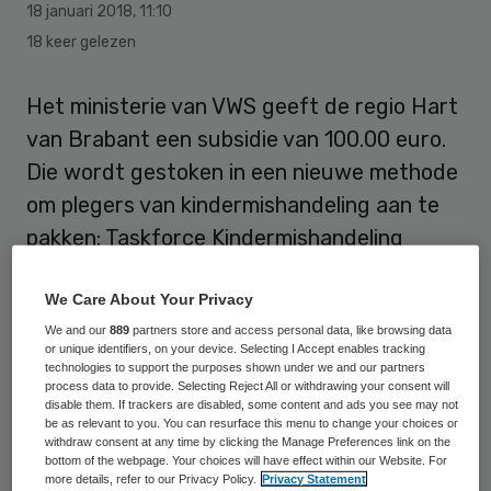
18 januari 2018
,
11:10
18 keer gelezen
Het ministerie van VWS geeft de regio Hart
van Brabant een subsidie van 100.00 euro.
Die wordt gestoken in een nieuwe methode
om plegers van kindermishandeling aan te
pakken: Taskforce Kindermishandeling
Tilburg zorgt ervoor dat plegers ook echt
We Care About Your Privacy
hun hulpverlening afronden.
We and our
889
partners store and access personal data, like browsing data
or unique identifiers, on your device. Selecting I Accept enables tracking
Dat laatste gebeurt niet vaak. In honderd
technologies to support the purposes shown under we and our partners
onderzochte zaken van huiselijk geweld in
process data to provide. Selecting Reject All or withdrawing your consent will
disable them. If trackers are disabled, some content and ads you see may not
de regio Hart van Brabant – door bureau
be as relevant to you. You can resurface this menu to change your choices or
withdraw consent at any time by clicking the Manage Preferences link on the
Regioplan vorig jaar – rondden slechts zes
bottom of the webpage. Your choices will have effect within our Website. For
more details, refer to our Privacy Policy.
Privacy Statement
plegers het hulpverleningstraject af. Bij de