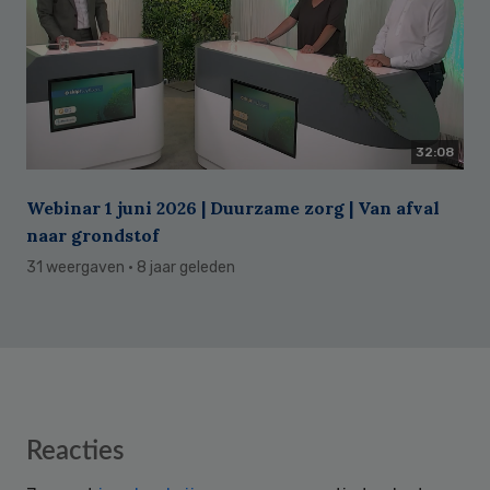
32:08
Webinar 1 juni 2026 | Duurzame zorg | Van afval
naar grondstof
31 weergaven
· 8 jaar geleden
Reader
Reacties
Interactions