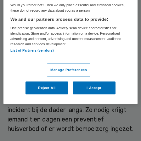
Would you rather not? Then we only place essential and statistical cookies,
helft van de zaken is sprake van
these do not record any data about you as a person
herhaaldelijk mishandelen.
We and our partners process data to provide:
Use precise geolocation data. Actively scan device characteristics for
Meestal richt de aanpak van instanties als
identification. Store and/or access information on a device. Personalised
advertising and content, advertising and content measurement, audience
Veilig Thuis zich op het slachtoffer. In het
research and services development.
List of Partners (vendors)
actieplan van de Taskforce
Kindermishandeling gaat de aandacht juist
Manage Preferences
uit naar de dader. Die wordt dicht op de
huid gezeten.
Zes instellingen lenen hun
Reject All
I Accept
experts uit aan het Family Justice Center
.
Hulpverleners gaan binnen een dag na een
incident bij de dader langs. Zo nodig krijgt
iemand tien dagen een preventief
huisverbod of er wordt bemoeizorg ingezet.