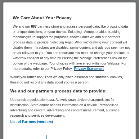
Jaarlijks lopen tientallen mensen weg uit
het ziekenhuis voordat ze zijn ontslagen.
We Care About Your Privacy
Dat meldt BNR. De kosten voor de
We and our
887
partners store and access personal data, like browsing data
or unique identifiers, on your device. Selecting I Accept enables tracking
ziekenhuizen bedragen volgens de
technologies to support the purposes shown under we and our partners
process data to provide. Selecting Reject All or withdrawing your consent will
nieuwszender 10.000 euro per weggelopen
disable them. If trackers are disabled, some content and ads you see may not
be as relevant to you. You can resurface this menu to change your choices or
patiënt.
withdraw consent at any time by clicking the Manage Preferences link on the
bottom of the webpage. Your choices will have effect within our Website. For
Gemiddeld neemt één op de tweeduizend
more details, refer to our Privacy Policy.
Privacy Statement
Would you rather not? Then we only place essential and statistical cookies,
patiënten voortijdig de benen uit het
these do not record any data about you as a person
ziekenhuis, aldus
BNR.
Uit het UMC
We and our partners process data to provide:
Utrecht liepen vorig jaar 22 mensen weg,
Use precise geolocation data. Actively scan device characteristics for
identification. Store and/or access information on a device. Personalised
het VUMC in Amsterdam telde er 19 en het
advertising and content, advertising and content measurement, audience
Amsterdamse AMC had drie weglopers.
research and services development.
List of Partners (vendors)
De redenen voor het wegloopgedrag zijn
divers. Het gaat bijvoorbeeld om mensen