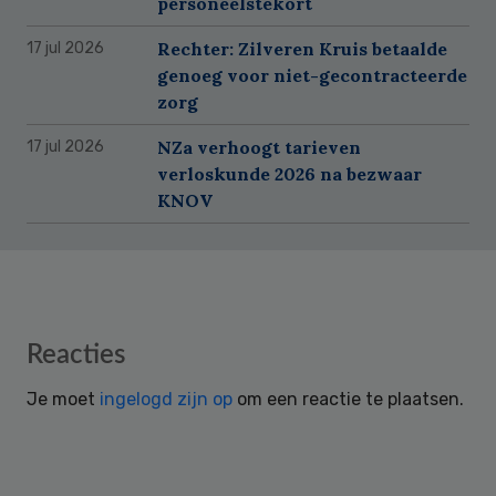
personeelstekort
Rechter: Zilveren Kruis betaalde
17 jul 2026
genoeg voor niet-gecontracteerde
zorg
NZa verhoogt tarieven
17 jul 2026
verloskunde 2026 na bezwaar
KNOV
Reader
Reacties
Interactions
Je moet
ingelogd zijn op
om een reactie te plaatsen.