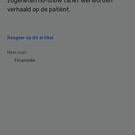
zogeheten no-show tarief wel worden
verhaald op de patiënt.
Reageer op dit artikel
Meer over:
Financiën
Primary
Sidebar