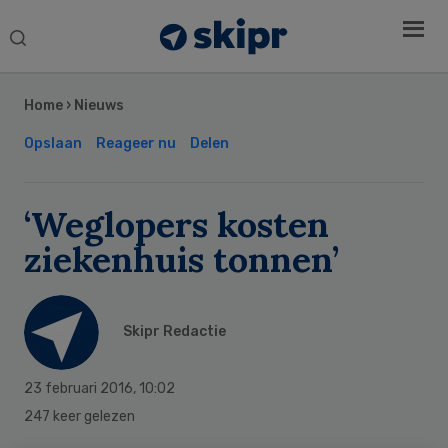
Search
this
Secondary
website
Sidebar
Home
›
Nieuws
Opslaan
Reageer nu
Delen
‘Weglopers kosten
ziekenhuis tonnen’
Skipr Redactie
23 februari 2016
,
10:02
247 keer gelezen