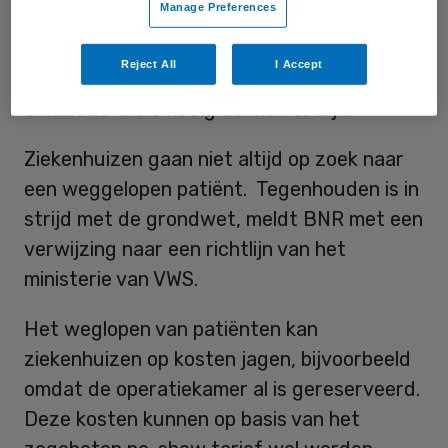
Manage Preferences
die extreem bang zijn voor een operatie of
om mensen die psychisch in de war zijn. Ook
Reject All
I Accept
komt het voor dat patiënten weglopen
omdat ze thuis nodig denken te zijn.
Ziekenhuizen gaan niet altijd op zoek naar
een weggelopen patiënt. Tegenhouden is in
strijd met de grondwet, meldt BNR met een
verwijzing naar een richtlijn van het
ministerie van VWS.
Het weglopen van patiënten kan
ziekenhuizen op kosten jagen, bijvoorbeeld
omdat de operatiekamer al is gereserveerd.
Deze kosten kunnen op basis van het