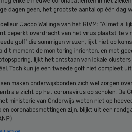
nog enkele nieuwe coronapatiënten in het ziekenh
ge dagen geen, het grootste aantal op één dag w
lleur Jacco Wallinga van het RIVM: “Al met al lijk
t beperkt overdracht van het virus plaatst te vi
eede golf’ die sommigen vrezen, lijkt niet op koms
p dit moment de monitoring inrichten, en met goe
topsporing, lijkt het ontstaan van lokale clusters
el. Toch kun je een tweede golf niet compleet uits
sen maken onderwijsbonden zich wel zorgen over
entrale zicht op het coronavirus op scholen. De G
et ministerie van Onderwijs weten niet op hoevee
len coronabesmettingen zijn, blijkt uit een rondg
(ANP)
it artikel