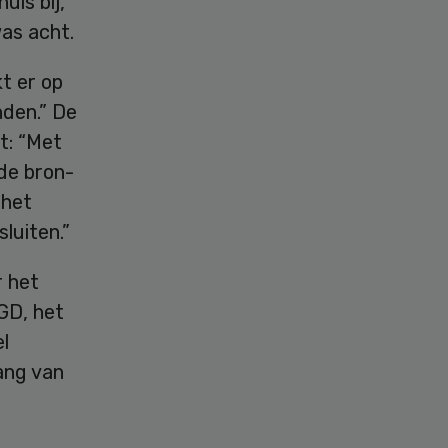
uis bij,
as acht.
t er op
nden.” De
t: “Met
de bron-
 het
luiten.”
 het
GD, het
l
ang van