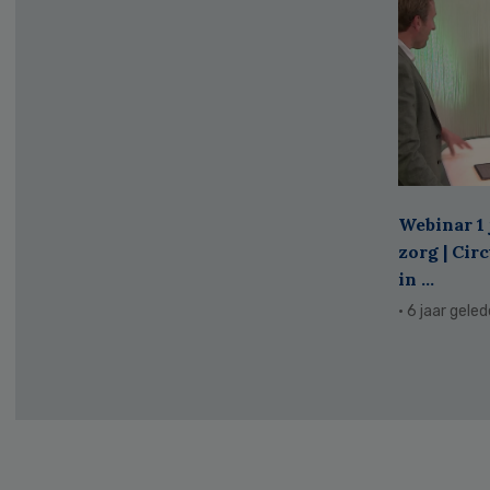
Webinar 1 
zorg | Cir
in ...
· 6 jaar gele