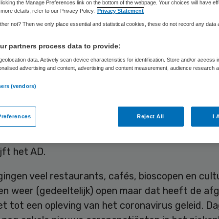
licking the Manage Preferences link on the bottom of the webpage. Your choices will have eff
more details, refer to our Privacy Policy.
Privacy Statement
her not? Then we only place essential and statistical cookies, these do not record any data
Skipr Redactie
22 juni 2020
,
10:34
655 keer gelezen
r partners process data to provide:
eolocation data. Actively scan device characteristics for identification. Store and/or access 
onalised advertising and content, advertising and content measurement, audience research 
 lijkt geslaagd voor de grote versoepelingstest v
.
et dagelijkse aantal nieuwe coronapatiënten in
ners (vendors)
zen blijft laag. Al zijn onderwijsbonden bezorgd o
e zicht op corona op scholen.
references
Reject All
I 
jft het AD.
 gingen veel restaurants, cafés, bioscopen en cult
gen weer (gedeeltelijk) open maar dat heeft de af
t tot een opleving van het coronavirus geleid. Dag