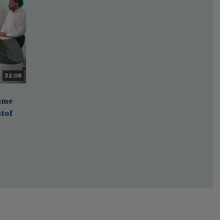
32:08
zame
stof