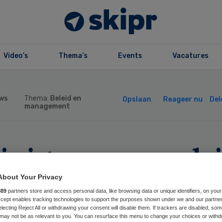
Video’s
Thema’s
Events
Vacatures
ws
Thema:
Beleid en
Opslaan
Reageer nu
Del
management
inig opnames dr
ken na grote
About Your Privacy
889
partners store and access personal data, like browsing data or unique identifiers, on your
Accept enables tracking technologies to support the purposes shown under we and our partne
rsoepeling
electing Reject All or withdrawing your consent will disable them. If trackers are disabled, so
may not be as relevant to you. You can resurface this menu to change your choices or withd