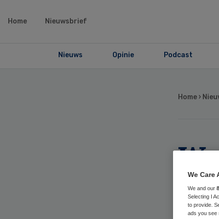
Home
Nieuwsbrief
Nieuws
Opinie
Podcast
Home
›
Nieu
We
we
We Care 
We and our
Selecting I 
ve
to provide. S
ads you see 