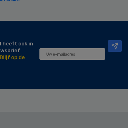
l heeft ook in
uwsbrief
Blijf op de