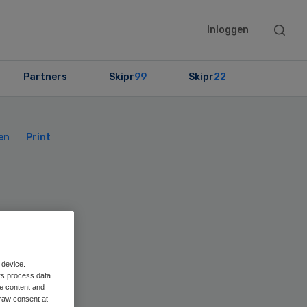
Searc
Inloggen
this
websit
Partners
Skipr
99
Skipr
22
Primary
Sidebar
en
Print
ie
 device.
rs process data
me content and
raw consent at