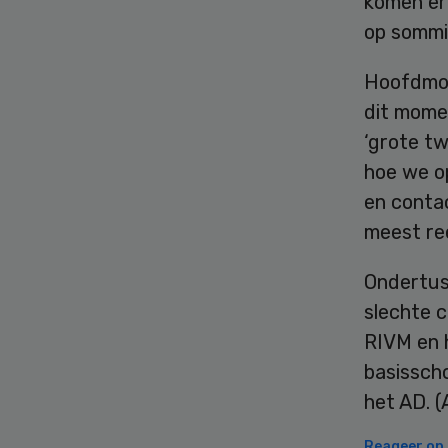
komen er 
op sommi
Hoofdmode
dit momen
‘grote tw
hoe we o
en contac
meest reë
Ondertus
slechte c
RIVM en h
basisscho
het AD. 
Reageer op d