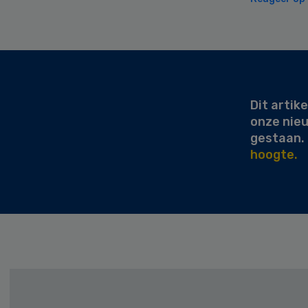
Secondary
Sidebar
Dit artike
onze nie
gestaan.
hoogte.