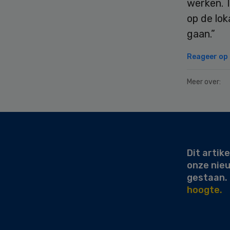
werken. 
op de lok
gaan.”
Reageer op d
Meer over:
Secondary
Sidebar
Dit artike
onze nie
gestaan.
hoogte.