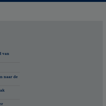
d van
n naar de
aak
er