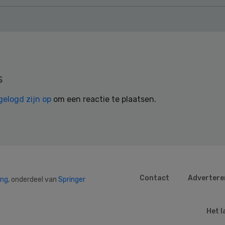
s
gelogd zijn op
om een reactie te plaatsen.
Contact
Advertere
ing
, onderdeel van
Springer
Het l