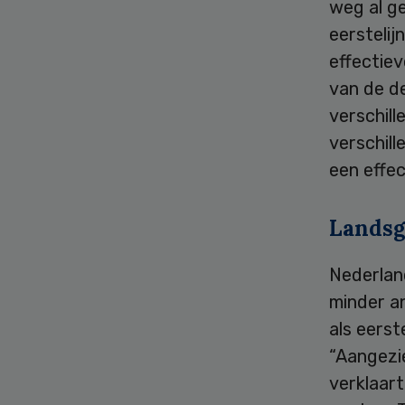
weg al g
eerstelij
effectie
van de de
verschill
verschill
een effec
Landsg
Nederlan
minder an
als eers
“Aangezi
verklaart