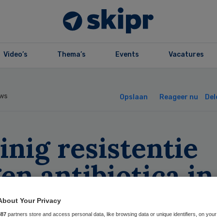
Video’s
Thema’s
Events
Vacatures
ws
Opslaan
Reageer nu
Del
nig resistentie
en antibiotica in
isartsenpraktijk
About Your Privacy
887
partners store and access personal data, like browsing data or unique identifiers, on your