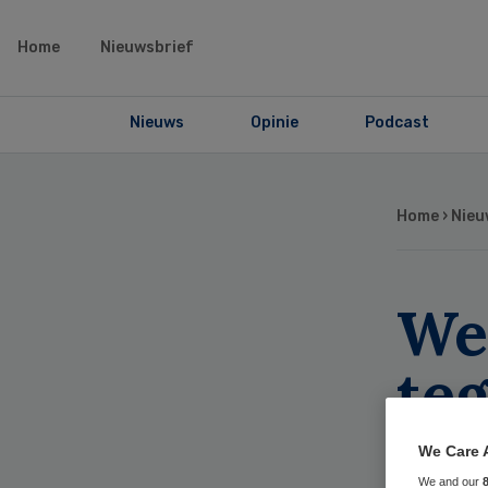
Home
Nieuwsbrief
Nieuws
Opinie
Podcast
Home
›
Nieu
Wei
teg
hu
We Care 
We and our