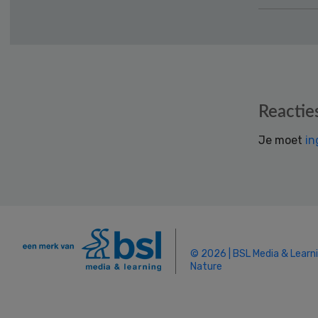
Reader
Reactie
Interactions
Je moet
in
© 2026 | BSL Media & Learn
Nature