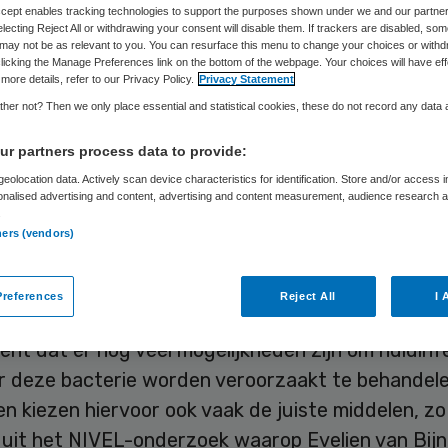
Accept enables tracking technologies to support the purposes shown under we and our partne
electing Reject All or withdrawing your consent will disable them. If trackers are disabled, so
may not be as relevant to you. You can resurface this menu to change your choices or withd
Skipr Redactie
23 november 2015
,
11:28
29 keer gelezen
licking the Manage Preferences link on the bottom of the webpage. Your choices will have eff
more details, refer to our Privacy Policy.
Privacy Statement
her not? Then we only place essential and statistical cookies, these do not record any data
ie Staphylococcus aureus is bij huisartspatiënte
r partners process data to provide:
stent tegen antibiotica dan bij ziekenhuispatiënte
eolocation data. Actively scan device characteristics for identification. Store and/or access 
onalised advertising and content, advertising and content measurement, audience research 
ie tegen penicilline komt wel vaak voor (gemiddel
.
ners (vendors)
 tegen veel andere antibiotica is dat minder dan 1
Dat blijkt uit Europees onderzoek bij het NIVEL,
ksinsituut voor de zorg.
references
Reject All
I 
ent dat er nog veel mogelijkheden zijn om huidinf
r deze bacterie worden veroorzaakt te behandele
n kiezen hiervoor ook vaak de juiste middelen, zo 
 uit het NIVEL-onderzoek waarop Evelien van Bij