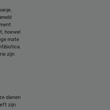
panje,
ameld
oment
t, hoewel
hoge mate
tibiotica.
ie zijn
ze dienen
eft zijn