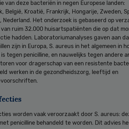
ie van deze bacteriën in negen Europese landen:
k, België, Kroatië, Frankrijk, Hongarije, Zweden, S
, Nederland. Het onderzoek is gebaseerd op verz
m van ruim 32.000 huisartspatiënten die op dat m
ectie hadden. Laboratoriumanalyses gaven aan da
illen zijn in Europa, S. aureus in het algemeen in 
 is tegen penicilline, en nauwelijks tegen andere an
toren voor dragerschap van een resistente bacter
eld werken in de gezondheidszorg, leeftijd en
nevoorschriften.
fecties
cties worden vaak veroorzaakt door S. aureus: de
met penicilline behandeld te worden. Dit advies he