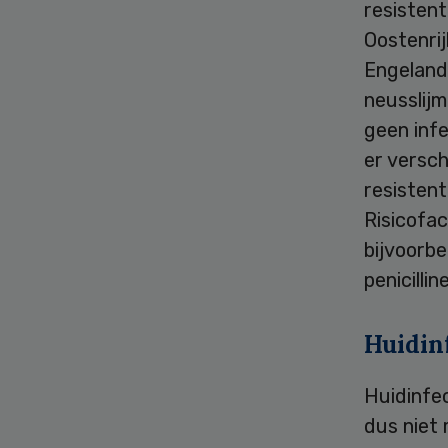
resistent
Oostenrij
Engeland
neusslij
geen inf
er versch
resistent
Risicofac
bijvoorbe
penicilli
Huidin
Huidinfe
dus niet 