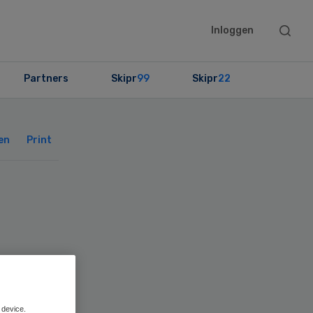
Searc
Inloggen
this
websit
Partners
Skipr
99
Skipr
22
Primary
Sidebar
en
Print
en
 device.