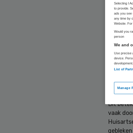
Selecting I 
to provide. S
ads you see 
any time by c
Website. For 
Would you rat
person
De bacter
We and ou
vaak resi
Use precise g
device. Pers
Resistent
development
List of Part
procent),
procent. 
onderzoe
Manage P
Dit betek
vaak doo
Huisartse
gebleken