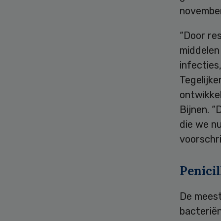
november
“Door res
middelen
infecties
Tegelijke
ontwikkel
Bijnen. 
die we nu
voorschri
Penicil
De meest
bacteriën