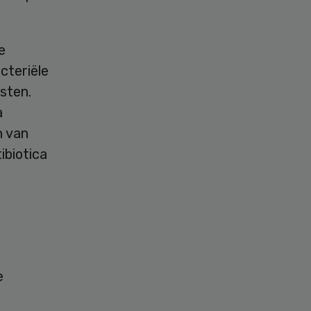
e
cteriële
osten.
a
n van
ibiotica
e