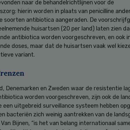
evonden naar de behandelrichtlijnen voor de
nszorg: hierin worden in plaats van penicilline ande
ve soorten antibiotica aangeraden. De voorschrij
elnemende huisartsen (20 per land) laten zien dat
ende antibiotica worden voorgeschreven, en ook i
ende doses, maar dat de huisartsen vaak wel kiez
tieve variant.
renzen
d, Denemarken en Zweden waar de resistentie lag
tibiotica worden voorgeschreven, zijn ook de lan
te een uitgebreid surveillance systeem hebben op
en bacteriën zich weinig aantrekken van de lands
 Van Bijnen, “is het van belang internationaal sam