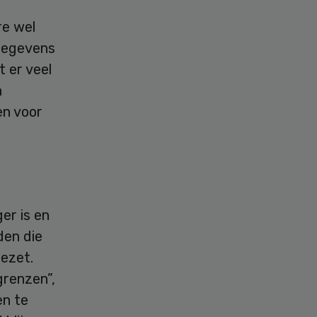
re wel
fgegevens
 er veel
n
en voor
er is en
den die
gezet.
grenzen”,
en te