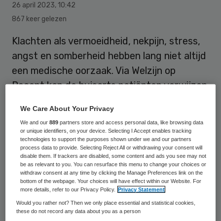
26 april 2023
,
10:42
867 keer gelezen
Klachten als vermoeidheid, nekpijn, stress,
angst en somberheid hebben lang niet altijd
een medische oorzaak. Via Welzijn op
Recept kan de huisarts patiënten verwijzen
naar een buurt- of welzijnscoach die
We Care About Your Privacy
gericht verder kan helpen.
We and our
889
partners store and access personal data, like browsing data
or unique identifiers, on your device. Selecting I Accept enables tracking
technologies to support the purposes shown under we and our partners
De modelovereenkomst regionale inkoop
process data to provide. Selecting Reject All or withdrawing your consent will
disable them. If trackers are disabled, some content and ads you see may not
gaat gemeenten, huisartsen en
be as relevant to you. You can resurface this menu to change your choices or
withdraw consent at any time by clicking the Manage Preferences link on the
zorgverzekeraars helpen bij het maken van
bottom of the webpage. Your choices will have effect within our Website. For
more details, refer to our Privacy Policy.
Privacy Statement
afspraken rond Welzijn op Recept.
Would you rather not? Then we only place essential and statistical cookies,
these do not record any data about you as a person