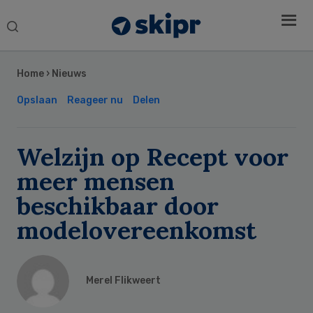
Search
this
Secondary
website
Sidebar
Home
›
Nieuws
Opslaan
Reageer nu
Delen
Welzijn op Recept voor
meer mensen
beschikbaar door
modelovereenkomst
Merel Flikweert