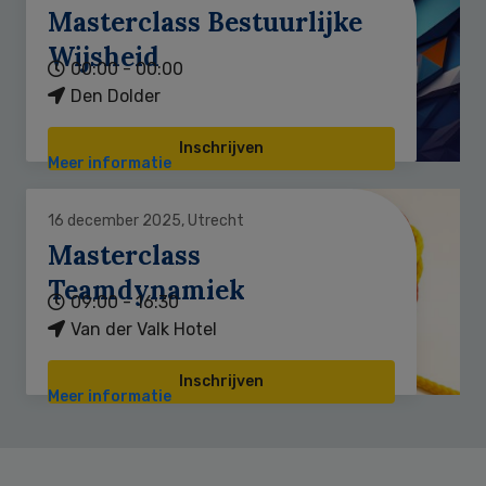
Masterclass Bestuurlijke
Wijsheid
00:00 - 00:00
Den Dolder
Inschrijven
Meer informatie
16 december 2025, Utrecht
Masterclass
Teamdynamiek
09:00 - 16:30
Van der Valk Hotel
Inschrijven
Meer informatie