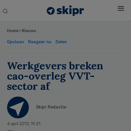
Search
this
Secondary
website
Sidebar
Home
›
Nieuws
Opslaan
Reageer nu
Delen
Werkgevers breken
cao-overleg VVT-
sector af
Skipr Redactie
4 april 2012
,
19:21