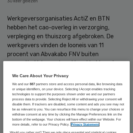
30 keer gelezen
Werkgeversorganisaties ActiZ en BTN
hebben het cao-overleg in verzorging,
verpleging en thuiszorg afgebroken. De
werkgevers vinden de looneis van 11
procent van Abvakabo FNV buiten
proportie. Volgens de vakbond hebben de
werkgevers het overleg zonder discussie of
We Care About Your Privacy
reden gestaakt.
We and our
887
partners store and access personal data, like browsing data
or unique identifiers, on your device. Selecting I Accept enables tracking
In een voorstellenbrief eist Abvakabo FNV
technologies to support the purposes shown under we and our partners
process data to provide. Selecting Reject All or withdrawing your consent will
volgens de werkgevers een totale
disable them. If trackers are disabled, some content and ads you see may not
be as relevant to you. You can resurface this menu to change your choices or
loonsverhoging van circa 5,5 procent voor
withdraw consent at any time by clicking the Manage Preferences link on the
bottom of the webpage. Your choices will have effect within our Website. For
een periode van twaalf maanden.
more details, refer to our Privacy Policy.
Privacy Statement
Daarnaast heeft Abvakabo FNV nog een
Would you rather not? Then we only place essential and statistical cookies,