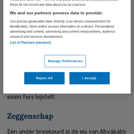
these do not record any data about you as a person
aantal eisen gesteld, wat een extra 5
We and our partners process data to provide:
procent van de loonsom betekent. De
Use precise geolocation data. Actively scan device characteristics for
werkgeversorganisaties hebben berekend
identification. Store and/or access information on a device. Personalised
advertising and content, advertising and content measurement, audience
dat de totale kosten van het eisenpakket
research and services development.
van Abvakabo FNV 1 miljard euro bedraagt.
List of Partners (vendors)
ActiZ en BTN noemen de eisen
“irreëel en
onverantwoord”
in een tijd waarin de
Manage Preferences
Nederlandse economie in een recessie
verkeert. Verder overleg heeft voor de
Reject All
I Accept
werkgevers pas zin als Abvakabo FNV haar
eisen fors bijstelt.
Zeggenschap
Een ander breekpunt is de eis van Abvakabo