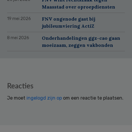
Maasstad over oproepdiensten
FNV ongenode gast bij
19 mei 2026
jubileumviering ActiZ
Onderhandelingen ggz-cao gaan
8 mei 2026
moeizaam, zeggen vakbonden
Reader
Reacties
Interactions
Je moet
ingelogd zijn op
om een reactie te plaatsen.