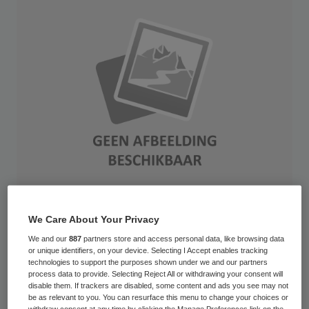
We Care About Your Privacy
Tegen twee vennoten van een firma in
We and our
887
partners store and access personal data, like browsing data
Eelde, de 41-jarige D. C. en haar 68-jarige
or unique identifiers, on your device. Selecting I Accept enables tracking
technologies to support the purposes shown under we and our partners
echtgenoot J. van D. uit Haren, is dinsdag
process data to provide. Selecting Reject All or withdrawing your consent will
disable them. If trackers are disabled, some content and ads you see may not
voor de rechtbank in Assen een werkstraf
be as relevant to you. You can resurface this menu to change your choices or