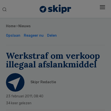
Search
this
Secondary
website
Sidebar
Home
›
Nieuws
Opslaan
Reageer nu
Delen
Werkstraf om verkoop
illegaal afslankmiddel
Skipr Redactie
23 februari 2011
,
08:40
34 keer gelezen