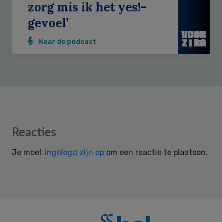
zorg mis ik het yes!-
gevoel’
Naar de podcast
Reader
Reacties
Interactions
Je moet
ingelogd zijn op
om een reactie te plaatsen.