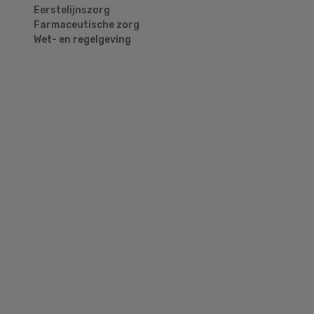
Eerstelijnszorg
Farmaceutische zorg
Wet- en regelgeving
Primary
Sidebar