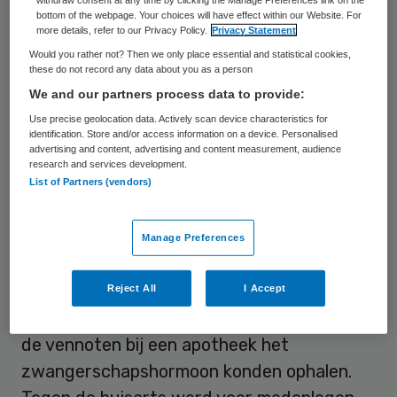
van 240 uur geëist. De twee, eigenaren van
withdraw consent at any time by clicking the Manage Preferences link on the
bottom of the webpage. Your choices will have effect within our Website. For
een groothandel in afslankmiddelen,
more details, refer to our Privacy Policy.
Privacy Statement
verkochten in de periode van 2004 tot en
Would you rather not? Then we only place essential and statistical cookies,
these do not record any data about you as a person
met 2009 het zwangerschapshormoon HCG
We and our partners process data to provide:
als afslankmiddel. Dat is volgens justitie in
Use precise geolocation data. Actively scan device characteristics for
strijd met de geneesmiddelenwet.
identification. Store and/or access information on a device. Personalised
advertising and content, advertising and content measurement, audience
research and services development.
List of Partners (vendors)
Werkwijze
Om HCG te kunnen inkopen maakte het
Manage Preferences
tweetal gebruik van de diensten van de 72-
jarige Olaf Z., huisarts in het Drentse Peize.
Reject All
I Accept
Als arts schreef Z. recepten uit, waarmee
de vennoten bij een apotheek het
zwangerschapshormoon konden ophalen.