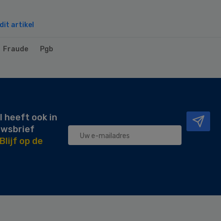
it artikel
Fraude
Pgb
l heeft ook in
uwsbrief
Blijf op de