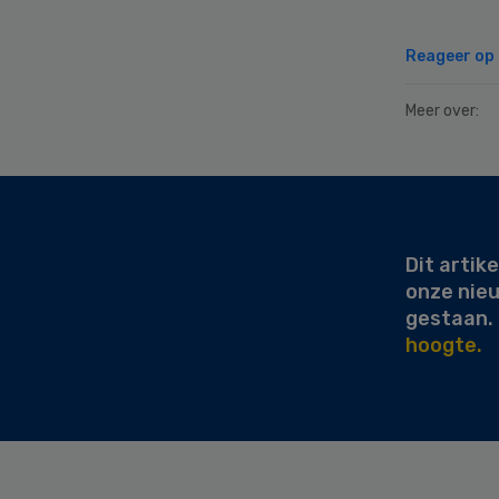
Reageer op d
Meer over:
Secondary
Sidebar
Dit artike
onze nie
gestaan.
hoogte.