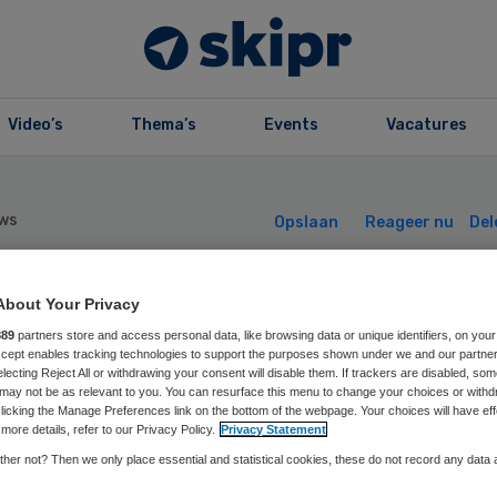
Video’s
Thema’s
Events
Vacatures
ws
Opslaan
Reageer nu
Del
About Your Privacy
rkstraf voor pgb
889
partners store and access personal data, like browsing data or unique identifiers, on your
Accept enables tracking technologies to support the purposes shown under we and our partne
aude
electing Reject All or withdrawing your consent will disable them. If trackers are disabled, so
may not be as relevant to you. You can resurface this menu to change your choices or withd
licking the Manage Preferences link on the bottom of the webpage. Your choices will have eff
more details, refer to our Privacy Policy.
Privacy Statement
her not? Then we only place essential and statistical cookies, these do not record any data