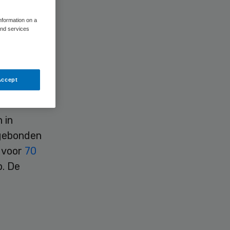
information on a
and services
rdelijke
Accept
 in
sgebonden
o voor
70
p. De