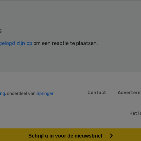
s
gelogd zijn op
om een reactie te plaatsen.
Contact
Advertere
ing
, onderdeel van
Springer
Het l
Schrijf u in voor de nieuwsbrief