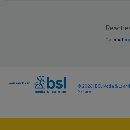
Reader
Reactie
Interactions
Je moet
in
© 2026 | BSL Media & Learn
Nature