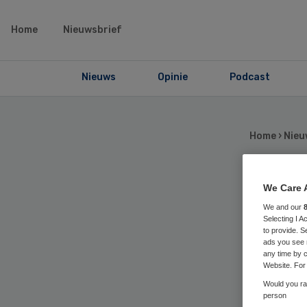
Home
Nieuwsbrief
Nieuws
Opinie
Podcast
Home
›
Nieu
We Care 
We
We and our
Selecting I 
fr
to provide. S
ads you see 
any time by c
Website. For 
Would you rat
person