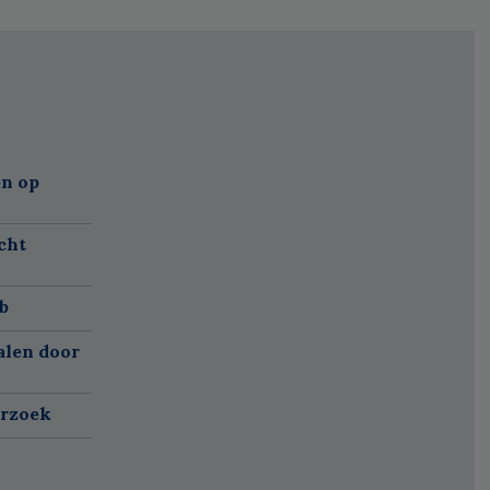
n op
cht
b
alen door
erzoek