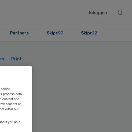
Searc
Inloggen
this
websit
Partners
Skipr
99
Skipr
22
Primary
Sidebar
en
Print
-
 device.
rs process data
me content and
raw consent at
ect within our
 about you as a