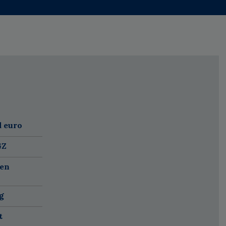
d euro
GZ
 en
g
t