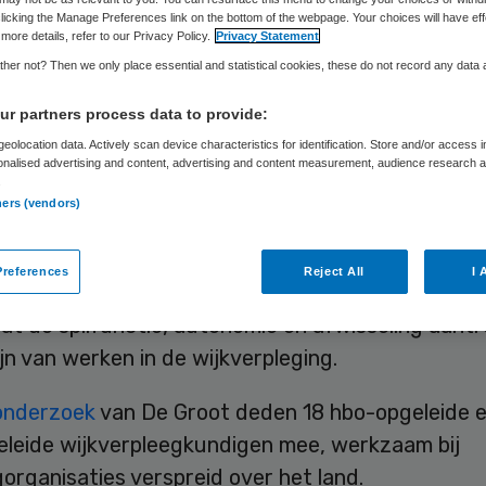
licking the Manage Preferences link on the bottom of the webpage. Your choices will have eff
more details, refer to our Privacy Policy.
Privacy Statement
Skipr Redactie
25 september 2017
,
12:05
22 keer gelezen
her not? Then we only place essential and statistical cookies, these do not record any data
r partners process data to provide:
eolocation data. Actively scan device characteristics for identification. Store and/or access 
oot, wijkverpleegkundige en onderzoeker bij het 
onalised advertising and content, advertising and content measurement, audience research 
.
 een artikel over de aantrekkelijkheid van de
ners (vendors)
leging de Johanna Diepeveen-Speekenbrink
psprijs 2017 gewonnen. In haar artikel ‘Attracti
references
Reject All
I 
in home care: An online focus group study among 
 dat de spilfunctie, autonomie en afwisseling aantr
jn van werken in de wijkverpleging.
onderzoek
van De Groot deden 18 hbo-opgeleide 
leide wijkverpleegkundigen mee, werkzaam bij
organisaties verspreid over het land.