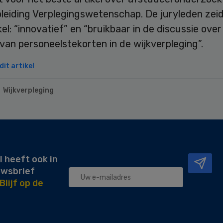
leiding Verplegingswetenschap. De juryleden zei
kel: “innovatief” en “bruikbaar in de discussie over
van personeelstekorten in de wijkverpleging”.
it artikel
Wijkverpleging
l heeft ook in
uwsbrief
Blijf op de