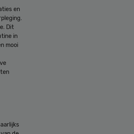
aties en
pleging.
e. Dit
tine in
en mooi
eve
aten
aarlijks
 van de