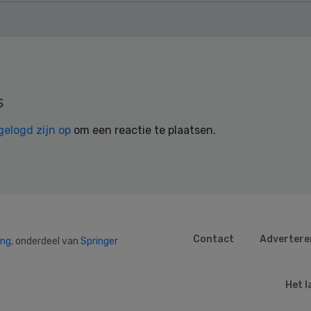
s
gelogd zijn op
om een reactie te plaatsen.
Contact
Advertere
ing
, onderdeel van
Springer
Het l