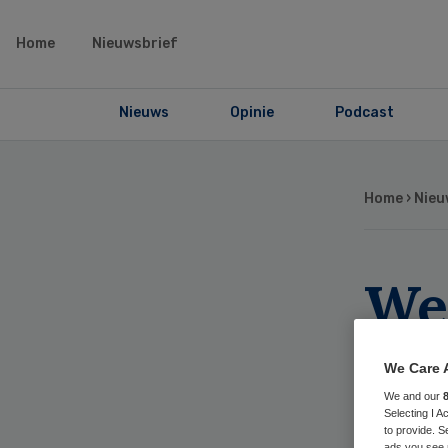
Home
Nieuwsbrief
Nieuws
Opinie
Podcast
Home
›
Nieu
We
art
We Care 
wi
We and our
Selecting I 
to provide. S
ads you see 