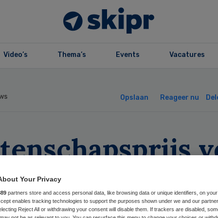
Video’s
Thema’s
Events
Vacatures
ws
Opslaan
Reageer nu
Del
tenschapsprijs v
ikel over
About Your Privacy
jkverpleging
889
partners store and access personal data, like browsing data or unique identifiers, on your
Accept enables tracking technologies to support the purposes shown under we and our partne
electing Reject All or withdrawing your consent will disable them. If trackers are disabled, so
may not be as relevant to you. You can resurface this menu to change your choices or withd