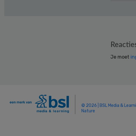
Reader
Reactie
Interactions
Je moet
in
© 2026 | BSL Media & Learn
Nature