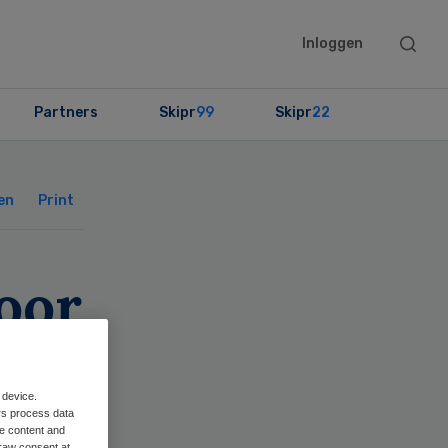
Searc
Inloggen
this
websit
Partners
Skipr
99
Skipr
22
Primary
Sidebar
en
Print
oor
 device.
rs process data
me content and
raw consent at