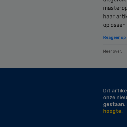
masterop
haar arti
oplossen 
Reageer op d
Meer over:
Secondary
Sidebar
Dit artike
onze nie
gestaan.
hoogte.