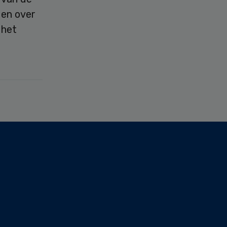
den over
 het