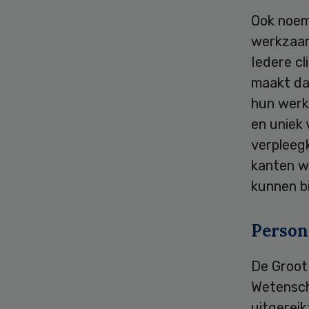
Ook noem
werkzaam
Iedere cl
maakt dat
hun werk
en uniek 
verpleeg
kanten w
kunnen b
Person
De Groot
Wetenscha
uitgereik