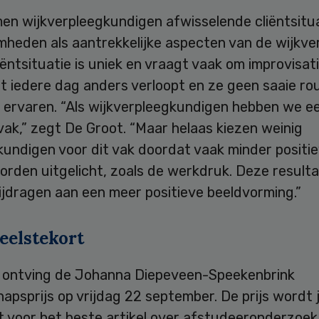
en wijkverpleegkundigen afwisselende cliëntsitu
heden als aantrekkelijke aspecten van de wijkver
iëntsituatie is uniek en vraagt vaak om improvisati
 iedere dag anders verloopt en ze geen saaie rou
 ervaren. “Als wijkverpleegkundigen hebben we e
vak,” zegt De Groot. “Maar helaas kiezen weinig
kundigen voor dit vak doordat vaak minder positi
orden uitgelicht, zoals de werkdruk. Deze result
ijdragen aan een meer positieve beeldvorming.”
eelstekort
 ontving de Johanna Diepeveen-Speekenbrink
psprijs op vrijdag 22 september. De prijs wordt j
t voor het beste artikel over afstudeeronderzoek