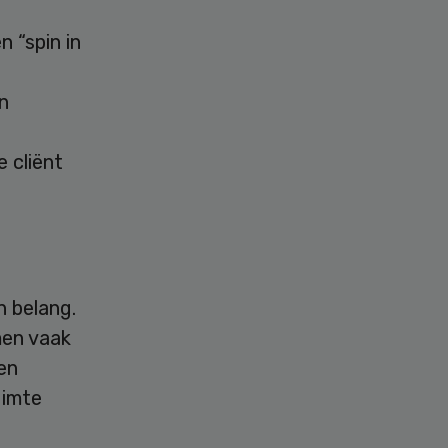
 “spin in
n
 cliënt
 belang.
men vaak
een
uimte