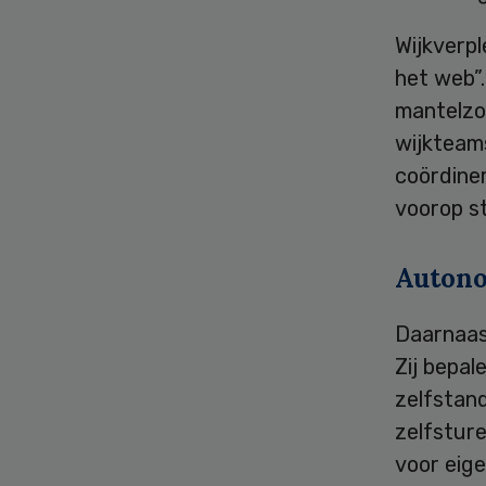
Wijkverpl
het web”.
mantelzor
wijkteams
coördiner
voorop st
Auton
Daarnaas
Zij bepal
zelfstand
zelfstur
voor eige