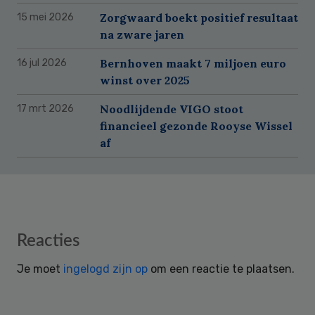
Zorgwaard boekt positief resultaat
15 mei 2026
na zware jaren
Bernhoven maakt 7 miljoen euro
16 jul 2026
winst over 2025
Noodlijdende VIGO stoot
17 mrt 2026
financieel gezonde Rooyse Wissel
af
Reader
Reacties
Interactions
Je moet
ingelogd zijn op
om een reactie te plaatsen.