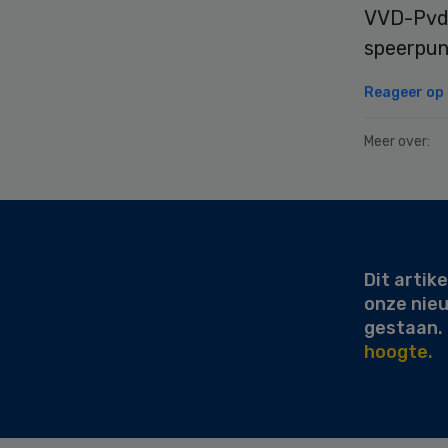
VVD-PvdA
speerpunt
Reageer op d
Meer over:
Secondary
Sidebar
Dit artike
onze nie
gestaan.
hoogte.