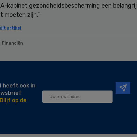
-kabinet gezondheidsbescherming een belangrij
 moeten zijn.”
it artikel
Financiën
l heeft ook in
uwsbrief
Blijf op de