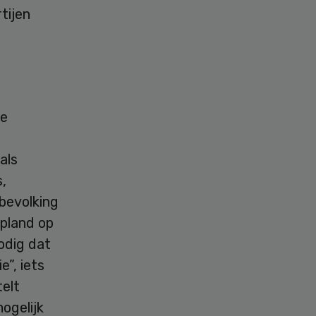
tijen
.
de
als
s,
 bevolking
opland op
odig dat
”, iets
telt
ogelijk