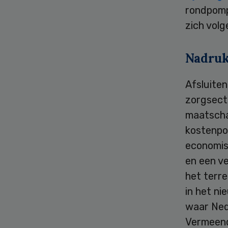
rondpomp
zich vol
Nadruk
Afsluite
zorgsect
maatschap
kostenpos
economisc
en een ve
het terre
in het ni
waar Nede
Vermeend