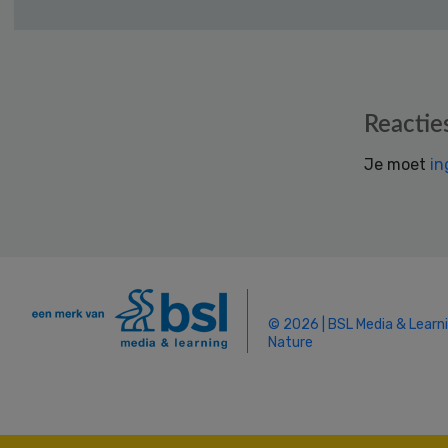
Reader
Reactie
Interactions
Je moet
in
© 2026 | BSL Media & Learn
Nature