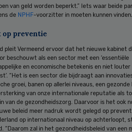
en van geld worden beperkt.” Iets waar beide par
gens de
NPHF
-voorzitter in moeten kunnen vinden
 op preventie
nd pleit Vermeend ervoor dat het nieuwe kabinet 
or beschouwt als een sector met een ‘essentiële
pelijke en economische betekenis en niet louter 
t’. “Het is een sector die bijdraagt aan innovatie
he groei, banen op allerlei niveaus, een gezonde
rsterking van onze internationale reputatie als t
in van de gezondheidszorg. Daarvoor is het ook n
euwe beleid meer nadruk wordt gelegd op preventie
rland op internationaal niveau op achterloopt, s
. “Daarom zal in het gezondheidsbeleid van een m