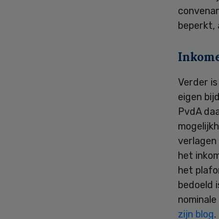
convenan
beperkt,
Inkome
Verder i
eigen bij
PvdA daar
mogelijkh
verlagen 
het inko
het plafo
bedoeld 
nominale 
zijn blog
.