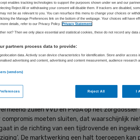
Accept enables tracking technologies to support the purposes shown under we and our partne
electing Reject All or withdrawing your consent will disable them. If trackers are disabled, so
may not be as relevant to you. You can resurface this menu to change your choices or withd
licking the Manage Preferences link on the bottom of the webpage. Your choices will have eff
Skipr Redactie
19 september 2012
,
14:18
33 keer gelezen
more details, refer to our Privacy Policy.
Privacy Statement
her not? Then we only place essential and statistical cookies, these do not record any data
ermeend, voorzitter van de Nederlandse Public He
r partners process data to provide:
e (NPHF) en onder meer oud-minister van Sociale
eolocation data. Actively scan device characteristics for identification. Store and/or access 
onalised advertising and content, advertising and content measurement, audience research 
genheid, verwacht dat een nieuw kabinet van VV
.
ners (vendors)
marktwerking in de zorg beteugeld door de volum
 Dat schrijft Vermeend in zijn blog voor de NPHF,
references
Reject All
I 
ng van de Tweede Kamerverkiezingen.
Vermeend zullen VVD en PvdA op het zorgdossier 
compromis moeten sluiten, dat waarschijnlijk nie
aat in de richting van een tijdrovende en ingewi
jziging’. De marktwerking een halt toeroepen kan