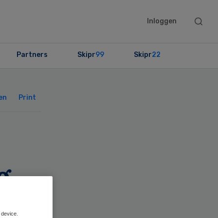
Searc
Inloggen
this
websit
Partners
Skipr
99
Skipr
22
Primary
Sidebar
en
Print
g
 device.