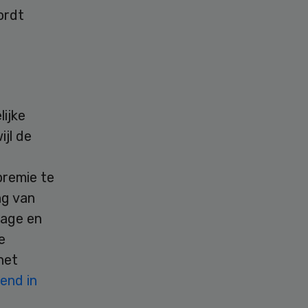
ordt
ijke
ijl de
premie te
ng van
tage en
e
het
end in