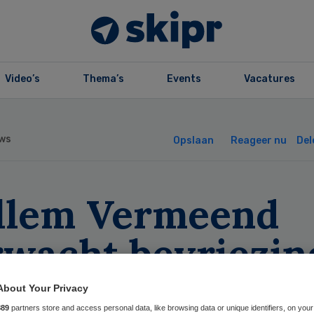
Video’s
Thema’s
Events
Vacatures
ws
Opslaan
Reageer nu
Del
llem Vermeend
rwacht bevriezin
rktwerking
About Your Privacy
889
partners store and access personal data, like browsing data or unique identifiers, on your