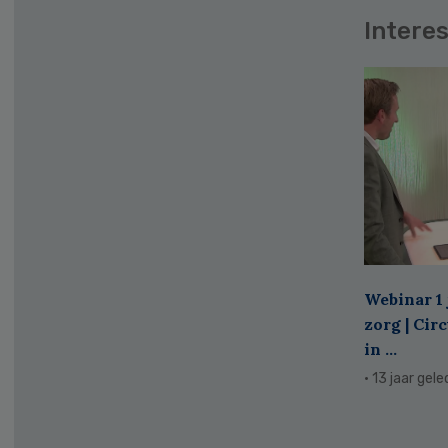
Interes
Webinar 1 
zorg | Cir
in ...
· 13 jaar gel