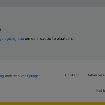
s
gelogd zijn op
om een reactie te plaatsen.
Contact
Advertere
ing
, onderdeel van
Springer
Het l