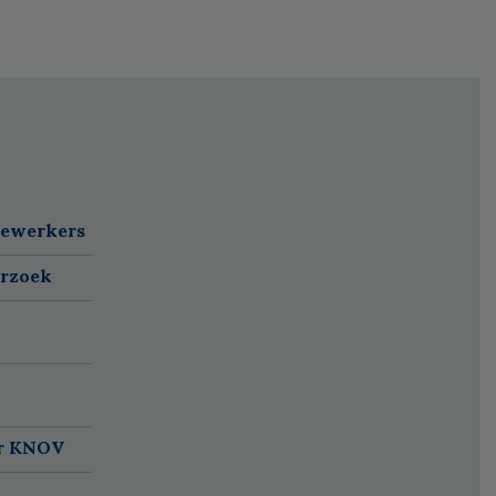
dewerkers
erzoek
ar KNOV