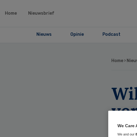
Home
Nieuwsbrief
Nieuws
Opinie
Podcast
Home
›
Nieu
Wi
ve
ma
We Care 
We and our