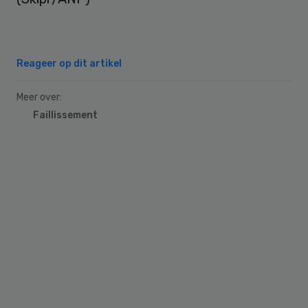
Reageer op dit artikel
Meer over:
Faillissement
Primary
Sidebar