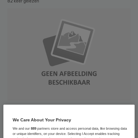
82 keer gelezen
De voorgenomen verkoop van het
We Care About Your Privacy
Slotervaartziekenhuis in Amsterdam gaat
We and our
889
partners store and access personal data, like browsing data
alsnog door. Dit heeft de tijdelijk
or unique identifiers, on your device. Selecting I Accept enables tracking