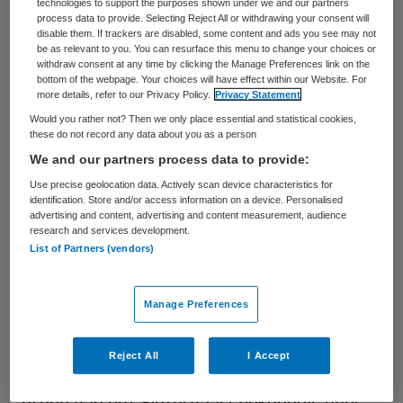
onafhankelijk bestuurder van de holdings
technologies to support the purposes shown under we and our partners
process data to provide. Selecting Reject All or withdrawing your consent will
van het ziekenhuis Chartlotte Insinger
disable them. If trackers are disabled, some content and ads you see may not
be as relevant to you. You can resurface this menu to change your choices or
bekend gemaakt.
withdraw consent at any time by clicking the Manage Preferences link on the
bottom of the webpage. Your choices will have effect within our Website. For
more details, refer to our Privacy Policy.
Privacy Statement
In een gezamenlijk persbericht melden de
Would you rather not? Then we only place essential and statistical cookies,
MC Groep, het Slotervaart en het Antoni
these do not record any data about you as a person
van Leeuwenhoek ziekenhuis (AVL) dat
We and our partners process data to provide:
het AVL enkele onderdelen van het
Use precise geolocation data. Actively scan device characteristics for
identification. Store and/or access information on a device. Personalised
Slotervaartziekenhuis overneemt.
advertising and content, advertising and content measurement, audience
research and services development.
Hieronder vallen de apotheek activiteiten
List of Partners (vendors)
en de oncologische
neurochirurgie. Bovendien zal er een
Manage Preferences
nieuwe intensive care op de locatie van het
AVL gebouwd worden voor gezamenlijk
Reject All
I Accept
gebruik. Het AVL neemt ook een perceel
grond van het Slotervaartziekenhuis over.