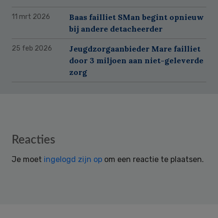
Baas failliet SMan begint opnieuw
11 mrt 2026
bij andere detacheerder
Jeugdzorgaanbieder Mare failliet
25 feb 2026
door 3 miljoen aan niet-geleverde
zorg
Reader
Reacties
Interactions
Je moet
ingelogd zijn op
om een reactie te plaatsen.