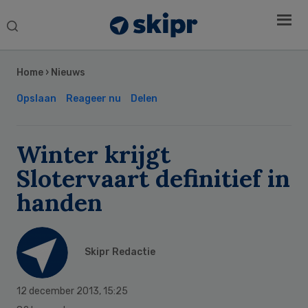
Search
this
Secondary
website
Sidebar
Home
›
Nieuws
Opslaan
Reageer nu
Delen
Winter krijgt
Slotervaart definitief in
handen
Skipr Redactie
12 december 2013
,
15:25