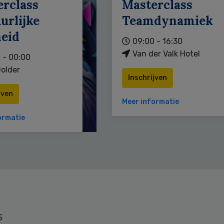
erclass
Masterclass
urlijke
Teamdynamiek
heid
09:00 - 16:30
Van der Valk Hotel
 - 00:00
older
Inschrijven
jven
Meer informatie
ormatie
s