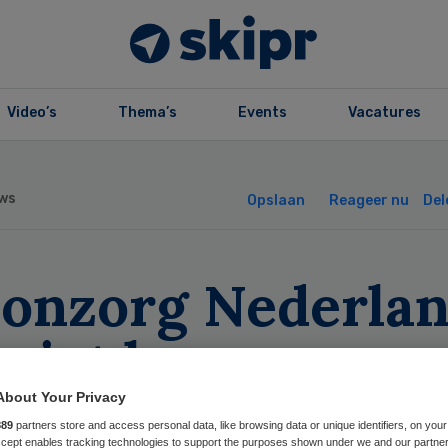
Video’s
Thema’s
Events
Vacatures
ws
Opslaan
Reageer nu
Del
onzorg Nederla
rziet bouw
ornhertCentrum
About Your Privacy
889
partners store and access personal data, like browsing data or unique identifiers, on your
Accept enables tracking technologies to support the purposes shown under we and our partne