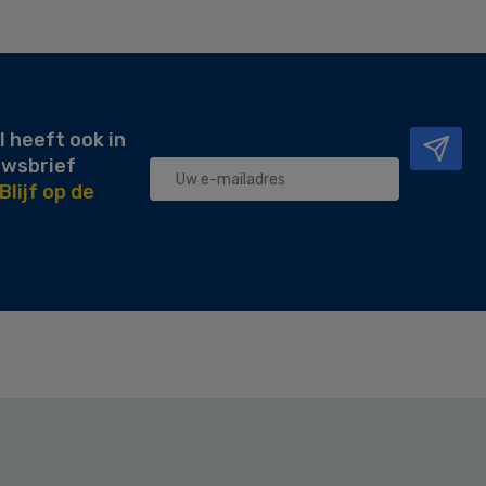
l heeft ook in
uwsbrief
Blijf op de