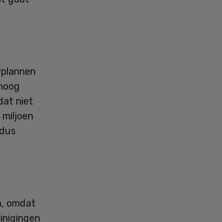
wplannen
 hoog
dat niet
 miljoen
ldus
n, omdat
inigingen