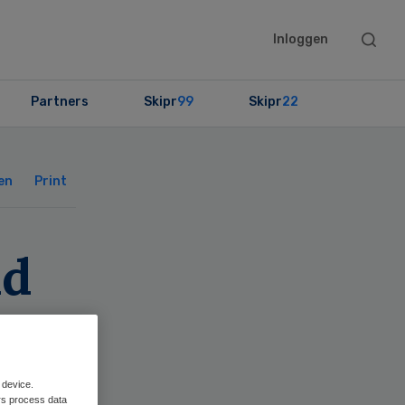
Searc
Inloggen
this
websit
Partners
Skipr
99
Skipr
22
Primary
Sidebar
en
Print
nd
 device.
rs process data