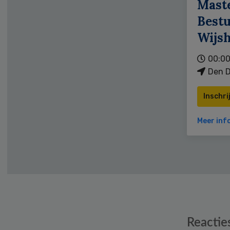
Mast
Bestu
Wijs
00:00
Den D
Inschri
Meer inf
Reader
Reactie