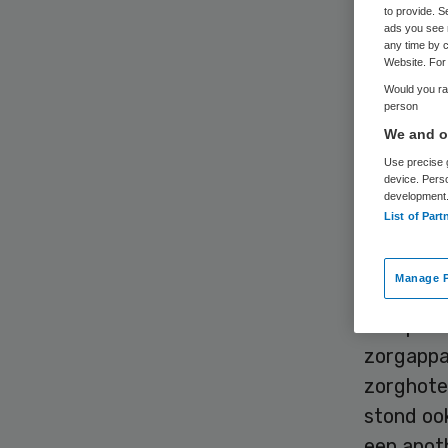
to provide. S
ads you see 
any time by c
Website. For 
Would you rat
person
We and ou
Woonzorg
Use precise g
Coornher
device. Pers
development
meer besc
List of Part
Nieuw 
Manage P
Oorspron
zorgappa
zorghote
stond oo
een apoth