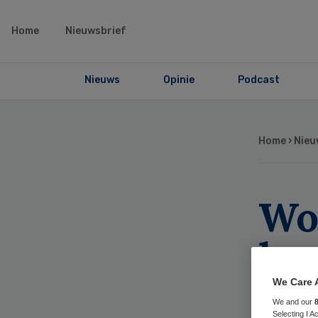
Home
Nieuwsbrief
Nieuws
Opinie
Podcast
Home
›
Nieu
Wo
he
Co
We Care 
We and our
Selecting I 