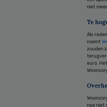
niet meer
Te hog
Als rede
noemt
W
zouden zi
terugver
euro. Het
Woonzorg
Overhe
Woonzor
nog niet 