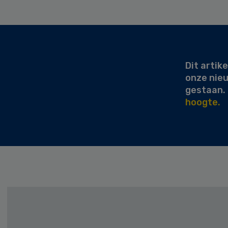
Secondary
Sidebar
Dit artike
onze nie
gestaan.
hoogte.