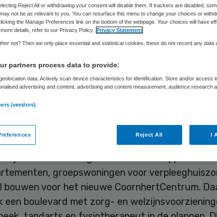
electing Reject All or withdrawing your consent will disable them. If trackers are disabled, so
may not be as relevant to you. You can resurface this menu to change your choices or withd
licking the Manage Preferences link on the bottom of the webpage. Your choices will have eff
Skipr Redactie
8 juli 2010
,
09:37
44 keer gelezen
more details, refer to our Privacy Policy.
Privacy Statement
her not? Then we only place essential and statistical cookies, these do not record any data
r partners process data to provide:
 Nederland herziet de nieuwbouwplannen van he
eolocation data. Actively scan device characteristics for identification. Store and/or access 
tCentrum aan het Erasmusplein in Den Haag. Er 
onalised advertising and content, advertising and content measurement, audience research 
.
heiden plan voor in de plaats.
ners (vendors)
CoornhertCentrum met zorgbouveva
references
Reject All
I 
kelijk wilde Woonzorg Nederland 120 appartemen
rtementen, groepswoningen voor verpleeghuiszo
l bouwen voor het nieuwe CoornhertCentrum. Daa
k een boulevard met zorg- en welzijnsvoorziening
eek, tandarts en fysiotherapeut in de plannen. D