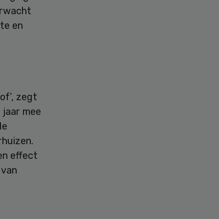
erwacht
mte en
of’, zegt
en jaar mee
de
rhuizen.
en effect
 van