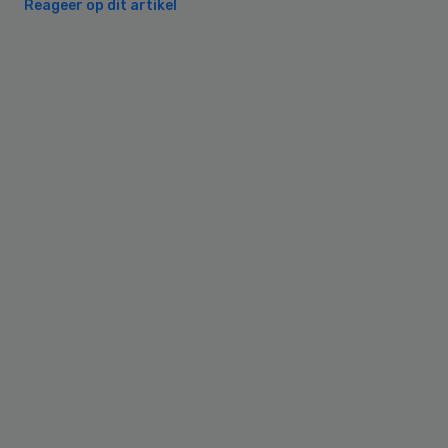
Reageer op dit artikel
Primary
Sidebar