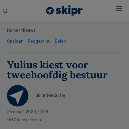
Search
this
Secondary
website
Sidebar
Home
›
Nieuws
Opslaan
Reageer nu
Delen
Yulius kiest voor
tweehoofdig bestuur
Skipr Redactie
26 maart 2020
,
10:28
1560 keer gelezen