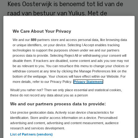
Kees Oosterwijk is benoemd tot lid van de
raad van bestuur van Yulius. Met de
benoeming keert de ggz-aanbieder in de
Drechtsteden terug naar een tweehoofdig
We Care About Your Privacy
bestuursmodel.
We and our
889
partners store and access personal data, like browsing data
or unique identifiers, on your device. Selecting I Accept enables tracking
technologies to support the purposes shown under we and our partners
process data to provide. Selecting Reject All or withdrawing your consent will
Oosterwijk
is al sinds 2014
werkzaam als
disable them. If trackers are disabled, some content and ads you see may not
be as relevant to you. You can resurface this menu to change your choices or
geneesheer-directeur bij Yulius.
Oosterwijk
withdraw consent at any time by clicking the Manage Preferences link on the
bottom of the webpage. Your choices will have effect within our Website. For
vormt vanaf 1 mei samen met voorzitter
more details, refer to our Privacy Policy.
Privacy Statement
Marco de Bruin de raad van bestuur. Hij zal
Would you rather not? Then we only place essential and statistical cookies,
these do not record any data about you as a person
zich met name zal richten op het
We and our partners process data to provide:
zorginhoudelijke beleid.
Use precise geolocation data. Actively scan device characteristics for
identification. Store and/or access information on a device. Personalised
“Wij kennen Kees Oosterwijk als een
advertising and content, advertising and content measurement, audience
research and services development.
betrokken professional met bewezen
List of Partners (vendors)