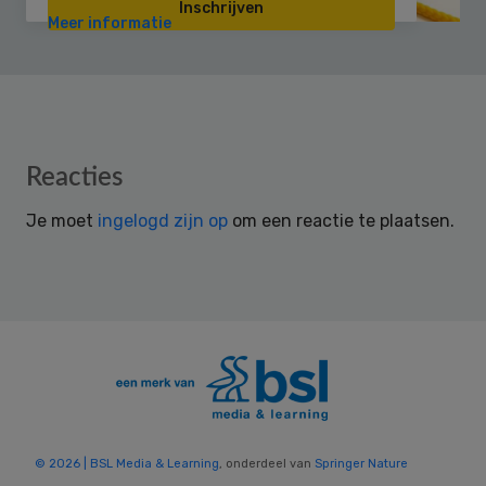
Inschrijven
Meer informatie
Reader
Reacties
Interactions
Je moet
ingelogd zijn op
om een reactie te plaatsen.
© 2026 | BSL Media & Learning
, onderdeel van
Springer Nature