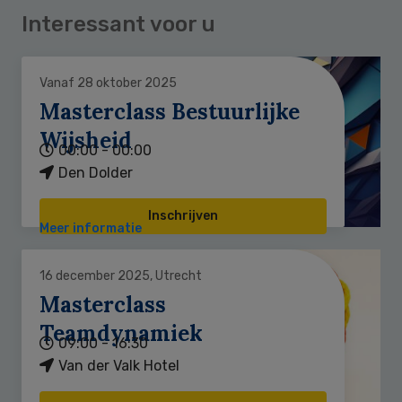
Interessant voor u
Vanaf 28 oktober 2025
Masterclass Bestuurlijke
Wijsheid
00:00 - 00:00
Den Dolder
Inschrijven
Meer informatie
16 december 2025, Utrecht
Masterclass
Teamdynamiek
09:00 - 16:30
Van der Valk Hotel