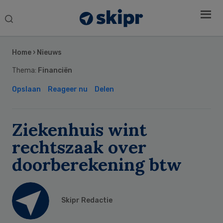
Search
this
Secondary
website
Sidebar
Home
›
Nieuws
Thema:
Financiën
Opslaan
Reageer nu
Delen
Ziekenhuis wint
rechtszaak over
doorberekening btw
Skipr Redactie