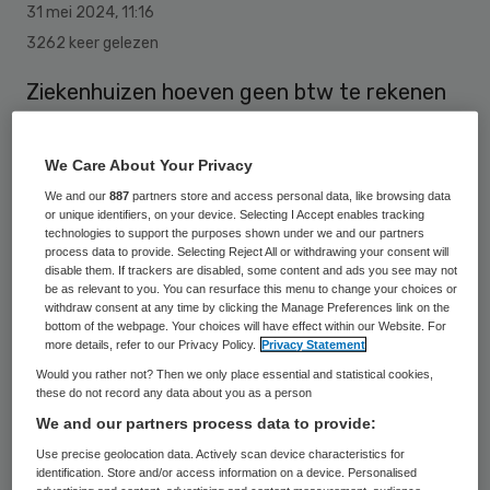
31 mei 2024
,
11:16
3262 keer gelezen
Ziekenhuizen hoeven geen btw te rekenen
wanneer ze de kosten voor een
aansprakelijkheidsverzekering doorrekenen
We Care About Your Privacy
aan de medische stad van het ziekenhuis.
We and our
887
partners store and access personal data, like browsing data
or unique identifiers, on your device. Selecting I Accept enables tracking
Dit oordeelt de rechtbank Zeeland-West-
technologies to support the purposes shown under we and our partners
Brabant.
process data to provide. Selecting Reject All or withdrawing your consent will
disable them. If trackers are disabled, some content and ads you see may not
be as relevant to you. You can resurface this menu to change your choices or
withdraw consent at any time by clicking the Manage Preferences link on the
bottom of the webpage. Your choices will have effect within our Website. For
Volgens de rechtbank verleent het
more details, refer to our Privacy Policy.
Privacy Statement
ziekenhuis bij de doorbelasting geen dienst
Would you rather not? Then we only place essential and statistical cookies,
aan de medische staf. En als het wel een
these do not record any data about you as a person
We and our partners process data to provide:
dienst zou zijn, dan is die vrijgesteld van
Use precise geolocation data. Actively scan device characteristics for
btw, net als andere verzekeringen.
identification. Store and/or access information on a device. Personalised