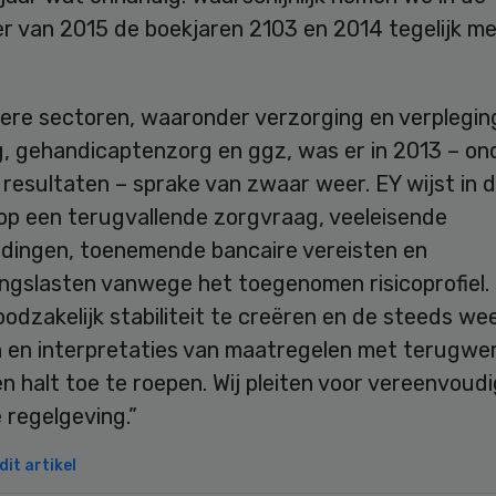
r van 2015 de boekjaren 2103 en 2014 tegelijk me
dere sectoren, waaronder verzorging en verplegin
g, gehandicaptenzorg en ggz, was er in 2013 – on
 resultaten – sprake van zwaar weer. EY wijst in d
op een terugvallende zorgvraag, veeleisende
dingen, toenemende bancaire vereisten en
ingslasten vanwege het toegenomen risicoprofiel.
oodzakelijk stabiliteit te creëren en de steeds w
n en interpretaties van maatregelen met terugwe
n halt toe te roepen. Wij pleiten voor vereenvoud
 regelgeving.”
it artikel