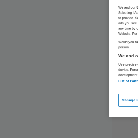
We and our
Selecting I 
to provide. S
ads you see 
any time by c
Website. For 
Would you rat
person
We and ou
Use precise g
device. Pers
development
List of Part
Manage P