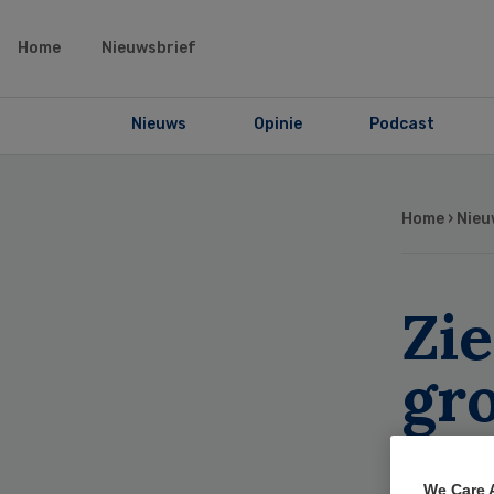
Home
Nieuwsbrief
Nieuws
Opinie
Podcast
Home
›
Nieu
Zi
gro
zo
We Care 