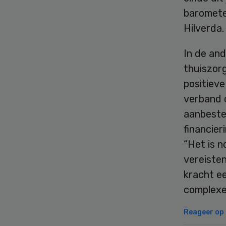
baromete
Hilverda.
In de an
thuiszor
positieve
verband 
aanbeste
financier
“Het is n
vereiste
kracht ee
complexe
Reageer op d