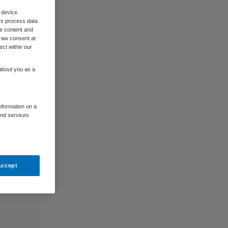
 device.
rs process data
me content and
raw consent at
ect within our
 about you as a
information on a
and services
Accept