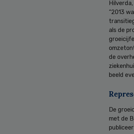
Hilverda,
“2013 wa
transiti
als de pr
groeicijf
omzetont
de overh
ziekenhu
beeld ev
Repres
De groei
met de B
publiceer