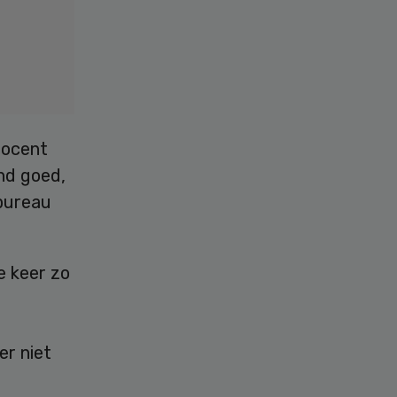
rocent
nd goed,
sbureau
e keer zo
r niet
t