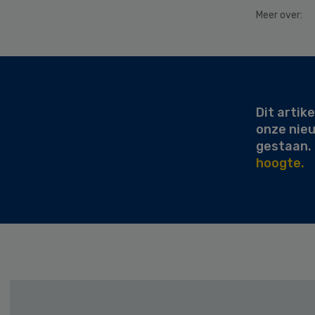
Meer over:
Secondary
Sidebar
Dit artike
onze nie
gestaan.
hoogte.