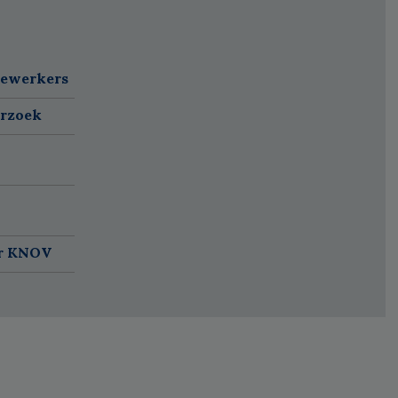
dewerkers
erzoek
ar KNOV