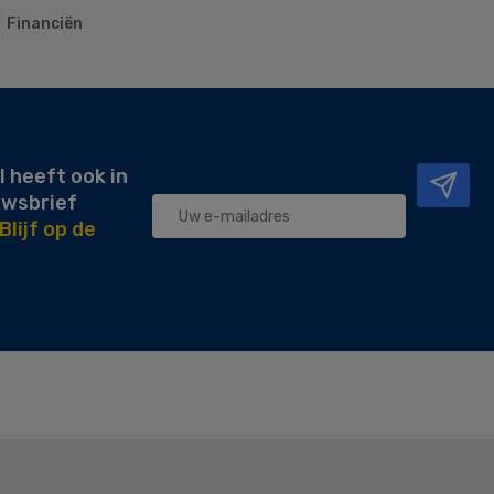
Financiën
l heeft ook in
uwsbrief
Blijf op de