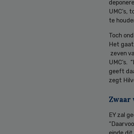
deponere
UMC’s, t
te houde
Toch ond
Het gaat
zeven van
UMC’s. “
geeft da
zegt Hilv
Zwaar 
EY zal g
“Daarvoor
einde dit