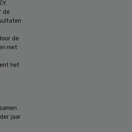
 EY.
r de
sultaten
door de
ken met
ent het
 samen
der jaar