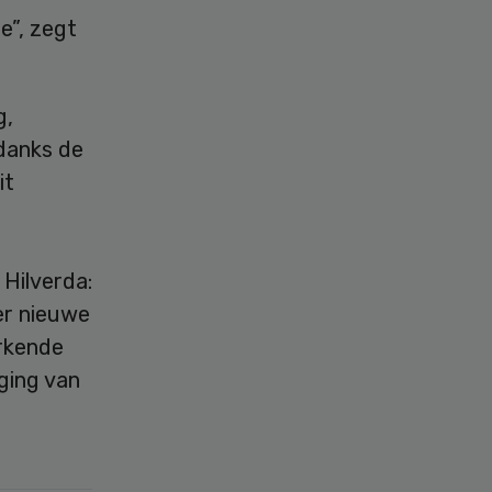
e”, zegt
g,
danks de
it
 Hilverda:
eer nieuwe
rkende
iging van