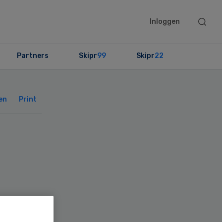
Searc
Inloggen
this
websit
Partners
Skipr
99
Skipr
22
Primary
Sidebar
en
Print