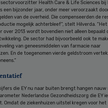
 sectorvoorzitter Health Care & Life Sciences bij
s een bijzonder jaar, onder meer veroorzaakt doo
egelden van de overheid. Die compenseerden de re
oductie mogelijk achterbleef”, stelt Hilverda. “Het
er over 2013 wordt bovendien niet alleen bepaald 
wikkeling. De sector had bijvoorbeeld ook te ma
eveling van geneesmiddelen van farmacie naar
izen. En de toegenomen vierde geldstroom vertek
eneens.”
entatief
cijfers die EY nu naar buiten brengt hangen nauw
arometer Nederlandse Gezondheidszorg die EY ie
t. Omdat de ziekenhuizen uitstel kregen voor het