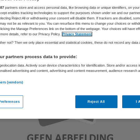
887
partners store and access personal data, like browsing data or unique identifiers, on your
Accept enables tracking technologies to support the purposes shown under we and our partne
electing Reject All or withdrawing your consent will disable them. If trackers are disabled, so
Skipr Redactie
21 oktober 2014
,
14:48
36 keer gelezen
may not be as relevant to you. You can resurface this menu to change your choices or withd
licking the Manage Preferences link on the bottom of the webpage. Your choices will have eff
more details, refer to our Privacy Policy.
Privacy Statement
her not? Then we only place essential and statistical cookies, these do not record any data
r partners process data to provide:
eolocation data. Actively scan device characteristics for identification. Store and/or access 
onalised advertising and content, advertising and content measurement, audience research 
.
ners (vendors)
references
Reject All
I 