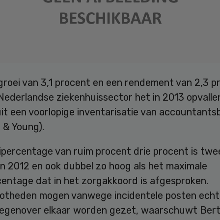
groei van 3,1 procent en een rendement van 2,3 p
Nederlandse ziekenhuissector het in 2013 opvalle
 uit een voorlopige inventarisatie van accountant
 & Young).
ipercentage van ruim procent drie procent is twe
in 2012 en ook dubbel zo hoog als het maximale
centage dat in het zorgakkoord is afgesproken.
otheden mogen vanwege incidentele posten echte
egenover elkaar worden gezet, waarschuwt Ber