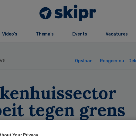
Video’s
Thema’s
Events
Vacatures
ws
Opslaan
Reageer nu
Del
ekenhuissector
eit tegen grens
rgakkoord aan
About Your Privacy