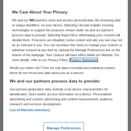
De zeven ziekenhuisfusies die op stapel
We Care About Your Privacy
staan, moeten goed onder de loep genomen
We and our
889
partners store and access personal data, like browsing data
worden. Dit zegt Diana Monissen,
or unique identifiers, on your device. Selecting I Accept enables tracking
technologies to support the purposes shown under we and our partners
bestuursvoorzitter Friesland
process data to provide. Selecting Reject All or withdrawing your consent will
disable them. If trackers are disabled, some content and ads you see may not
Zorgverzekeraar, in BNR Gezond.
be as relevant to you. You can resurface this menu to change your choices or
withdraw consent at any time by clicking the Manage Preferences link on the
bottom of the webpage. Your choices will have effect within our Website. For
“Ik denk dat de argumenten misbruikt
more details, refer to our Privacy Policy.
Privacy Statement
worden,
laten we maar fuseren dan zijn we
Would you rather not? Then we only place essential and statistical cookies,
these do not record any data about you as a person
zeker van de toekomst.
We praten allemaal
We and our partners process data to provide:
over de kostenstijging in de
Use precise geolocation data. Actively scan device characteristics for
gezondheidszorg en de fusies zijn daar een
identification. Store and/or access information on a device. Personalised
advertising and content, advertising and content measurement, audience
reactie op. Ik denk dat je goed moet
research and services development.
nadenken wat de toekomstige vraag is en
List of Partners (vendors)
op basis daarvan je zorg moet inrichten,
aldus Monissen bij
BNR
.
Manage Preferences