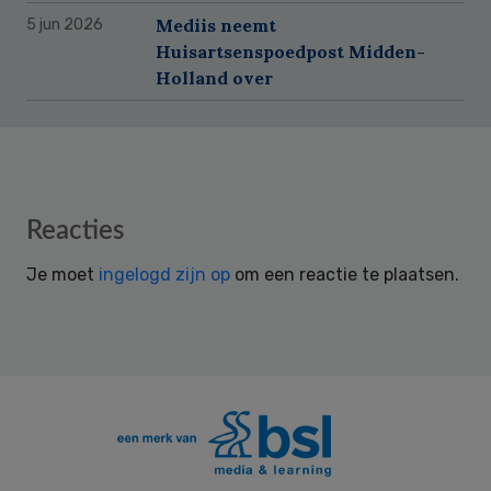
Mediis neemt
5 jun 2026
Huisartsenspoedpost Midden-
Holland over
Reader
Reacties
Interactions
Je moet
ingelogd zijn op
om een reactie te plaatsen.