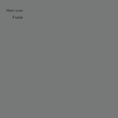
Meer over:
Fusie
Primary
Sidebar