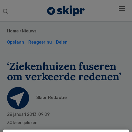
Search
this
Secondary
website
Sidebar
Home
›
Nieuws
Opslaan
Reageer nu
Delen
‘Ziekenhuizen fuseren
om verkeerde redenen’
Skipr Redactie
28 januari 2013
,
09:09
30 keer gelezen