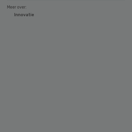
Meer over:
Innovatie
Primary
Sidebar