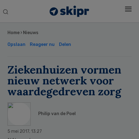
Search
this
Secondary
website
Sidebar
Home
›
Nieuws
Opslaan
Reageer nu
Delen
Ziekenhuizen vormen
nieuw netwerk voor
waardegedreven zorg
Philip van de Poel
5 mei 2017
,
13:27