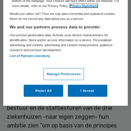
bottom of the webpage. Your choices will have effect within our Website. For
healthcare-netwerk gestart. De drie
more details, refer to our Privacy Policy.
Privacy Statement
ziekenhuizen willen de kwaliteit van zorg
Would you rather not? Then we only place essential and statistical cookies,
these do not record any data about you as a person
verbeteren door uitkomsten van zorg te
We and our partners process data to provide:
delen en van elkaar leren op basis van
Use precise geolocation data. Actively scan device characteristics for
uitkomstindicatoren. Omdat alle drie de
identification. Store and/or access information on a device. Personalised
advertising and content, advertising and content measurement, audience
ziekenhuizen met hetzelfde elektronische
research and services development.
List of Partners (vendors)
patiëntendossier (HiX) werken, hopen ze
daarnaast de administratieve lasten in te
perken.
Manage Preferences
Met de recente ondertekening van een
Reject All
I Accept
intentieverklaring laten de raden van
bestuur en de stafbesturen van de drie
ziekenhuizen -naar eigen zeggen- hun
ambitie zien “om op basis van de principes