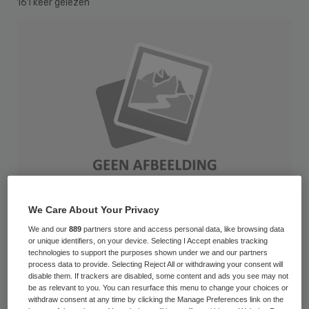
161 keer gelezen
We Care About Your Privacy
We and our
889
partners store and access personal data, like browsing data
or unique identifiers, on your device. Selecting I Accept enables tracking
479409252
technologies to support the purposes shown under we and our partners
process data to provide. Selecting Reject All or withdrawing your consent will
disable them. If trackers are disabled, some content and ads you see may not
Alrijne Ziekenhuis, het Diakonessenhuis in
be as relevant to you. You can resurface this menu to change your choices or
Utrecht en Tergooi zijn een value based
withdraw consent at any time by clicking the Manage Preferences link on the