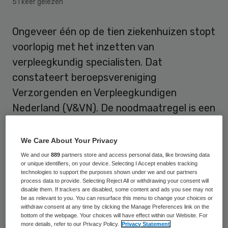
51 keer gelezen
Ongeveer één op de tien ziekenhuizen stopt
voorlopig met het inzetten van
verpleegkundig specialisten. Dat
constateert beroepsvereniging
Verzorgenden en Verpleegkundigen
Nederland (V&VN). De noodmaatregel is een
reactie op berichten dat ziekenhuizen
nurse practitioners onbevoegd medische
We Care About Your Privacy
handelingen laten verrichten en daarvoor
We and our
889
partners store and access personal data, like browsing data
or unique identifiers, on your device. Selecting I Accept enables tracking
ten onrechte dure specialistentarieven
technologies to support the purposes shown under we and our partners
process data to provide. Selecting Reject All or withdrawing your consent will
hanteren.
disable them. If trackers are disabled, some content and ads you see may not
be as relevant to you. You can resurface this menu to change your choices or
withdraw consent at any time by clicking the Manage Preferences link on the
Economisch delict
bottom of the webpage. Your choices will have effect within our Website. For
more details, refer to our Privacy Policy.
Privacy Statement