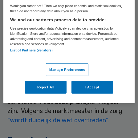
Would you rather not? Then we only place essential and statistical cookies,
NRC Handelsblad berichtte eind mei dat
these do not record any data about you as a person
verpleegkundig specialisten en nurse
We and our partners process data to provide:
practitioners geregeld economische
Use precise geolocation data. Actively scan device characteristics for
identification. Store and/or access information on a device. Personalised
delicten plegen door handelingen te
advertising and content, advertising and content measurement, audience
research and services development.
verrichten waarvoor zij niet bevoegd zijn.
List of Partners (vendors)
Medisch specialisten declareren bovendien
hun toptarieven voor werk dat
Manage Preferences
ondergeschikten zonder artsdiploma
zelfstandig uitvoeren. De Nederlandse
Reject All
I Accept
zorgautoriteit NZa reageert verontrust en
constateert dat deze praktijken illegaal
zijn. Volgens de marktmeester in de zorg
“wordt duidelijk de wet overtreden”
.