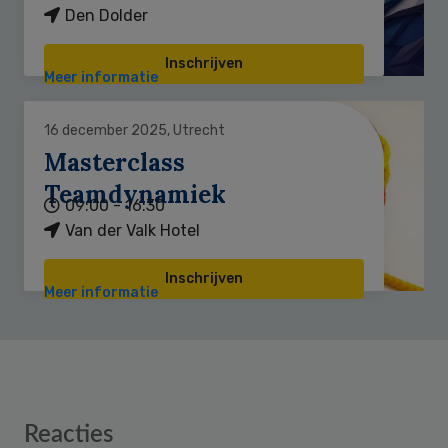
Den Dolder
Inschrijven
Meer informatie
16 december 2025, Utrecht
Masterclass
Teamdynamiek
09:00 - 16:30
Van der Valk Hotel
Inschrijven
Meer informatie
Reader
Reacties