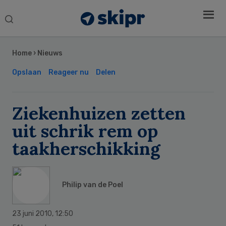
Search
this
Secondary
website
Sidebar
Home
›
Nieuws
Opslaan
Reageer nu
Delen
Ziekenhuizen zetten
uit schrik rem op
taakherschikking
Philip van de Poel
23 juni 2010
,
12:50