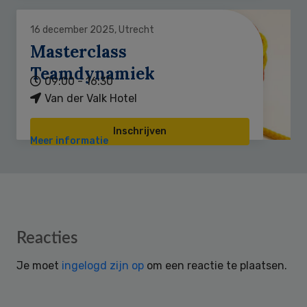
16 december 2025, Utrecht
Masterclass
Teamdynamiek
09:00 - 16:30
Van der Valk Hotel
Inschrijven
Meer informatie
Reader
Reacties
Interactions
Je moet
ingelogd zijn op
om een reactie te plaatsen.