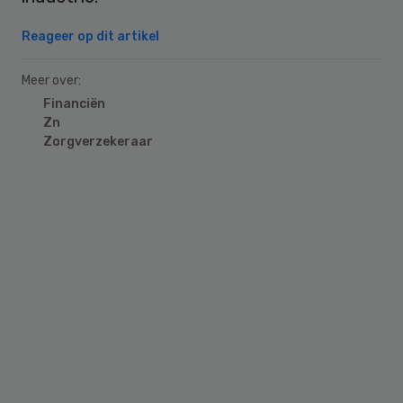
Reageer op dit artikel
Meer over:
Financiën
Zn
Zorgverzekeraar
Primary
Sidebar