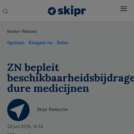
Search
this
Secondary
website
Sidebar
Home
›
Nieuws
Opslaan
Reageer nu
Delen
ZN bepleit
beschikbaarheidsbijdrag
dure medicijnen
Skipr Redactie
22 juni 2016
,
12:35