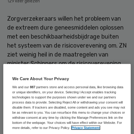
129 keer gelezen
Zorgverzekeraars willen het probleem van
de extreem dure geneesmiddelen oplossen
met een beschikbaarheidsbijdrage buiten
het systeem van de risicoverevening om. ZN
ziet weinig heil in de maatregelen van
minister Schippers om de risicoverevening
voor dure medicijnen te verbeteren.
We Care About Your Privacy
De beoogde beschikbaarheidsbijdrage
We and our
887
partners store and access personal data, like browsing data
or unique identifiers, on your device. Selecting I Accept enables tracking
heeft betrekking op een kleine groep van
technologies to support the purposes shown under we and our partners
process data to provide. Selecting Reject All or withdrawing your consent will
circa 400 verzekerden, die gedurende hun
disable them. If trackers are disabled, some content and ads you see may not
leven verzekerd zijn van een vergoeding
be as relevant to you. You can resurface this menu to change your choices or
withdraw consent at any time by clicking the Manage Preferences link on the
voor structureel extreem hoge kosten als
bottom of the webpage. Your choices will have effect within our Website. For
more details, refer to our Privacy Policy.
Privacy Statement
gevolg van een chronische aandoening. Het