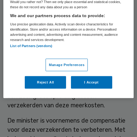
Would you rather not? Then we only place essential and statistical cookies,
gaat daarbij met name om erfelijke
these do not record any data about you as a person
stofwisselingsziekten met stapeling, zoals
We and our partners process data to provide:
de ziekte van Pompe of Fabry.
Use precise geolocation data. Actively scan device characteristics for
identification. Store and/or access information on a device. Personalised
advertising and content, advertising and content measurement, audience
Volgens ZN zijn de kosten per verzekerde
research and services development.
List of Partners (vendors)
gemiddeld ongeveer
300.000 euro hoger
dan de compensatie die de
Manage Preferences
zorgverzekeraar uit het
risicovereveningsfonds ontvangt.
Reject All
I Accept
Daarnaast is er ook nog eens sprake van
een zeer grote spreiding tussen
verzekerden van deze meerkosten.
De minister is voornemens de compensatie
voor deze verzekerden te verbeteren. Met