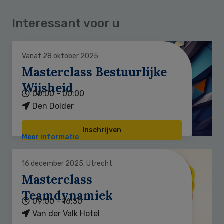
Interessant voor u
Vanaf 28 oktober 2025
Masterclass Bestuurlijke
Wijsheid
00:00 - 00:00
Den Dolder
Inschrijven
Meer informatie
16 december 2025, Utrecht
Masterclass
Teamdynamiek
09:00 - 16:30
Van der Valk Hotel