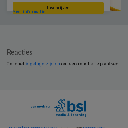
Inschrijven
Meer informatie
Reader
Reacties
Interactions
Je moet
ingelogd zijn op
om een reactie te plaatsen.
© 2026 | BSL Media & Learning
, onderdeel van
Springer Nature