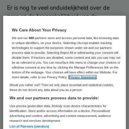
Er is nog te veel onduidelijkheid over de
zorg en de toegankelijkheid van de
huisartsenzorg op bijzondere
We Care About Your Privacy
opvanglocaties voor asielzoekers. Dat blijkt
We and our
889
partners store and access personal data, like browsing data
uit een vervolgonderzoek van de Inspectie
or unique identifiers, on your device. Selecting I Accept enables tracking
technologies to support the purposes shown under we and our partners
voor de Gezondheidszorg (IGZ). Vanuit het
process data to provide. Selecting Reject All or withdrawing your consent will
disable them. If trackers are disabled, some content and ads you see may not
Centraal Orgaan opvang asielzoekers (COA)
be as relevant to you. You can resurface this menu to change your choices or
moet dit verbeterd worden.
withdraw consent at any time by clicking the Manage Preferences link on the
bottom of the webpage. Your choices will have effect within our Website. For
more details, refer to our Privacy Policy.
Privacy Statement
Over de hele linie is de toegankelijkheid van
Would you rather not? Then we only place essential and statistical cookies,
de huisartsenzorg voor asielzoekers en het
these do not record any data about you as a person
We and our partners process data to provide:
bereik van de publieke gezondheidszorg
Use precise geolocation data. Actively scan device characteristics for
verder verbeterd. Organisaties die
identification. Store and/or access information on a device. Personalised
betrokken zijn bij de zorg voor asielzoekers
advertising and content, advertising and content measurement, audience
research and services development.
leven de normen van het nieuwe zorgmodel
List of Partners (vendors)