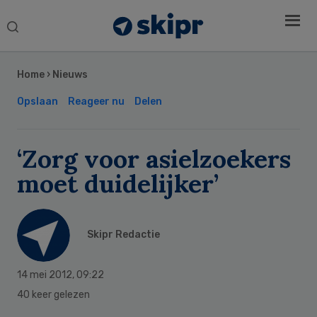
Search
this
Secondary
website
Sidebar
Home
›
Nieuws
Opslaan
Reageer nu
Delen
‘Zorg voor asielzoekers
moet duidelijker’
Skipr Redactie
14 mei 2012
,
09:22
40 keer gelezen