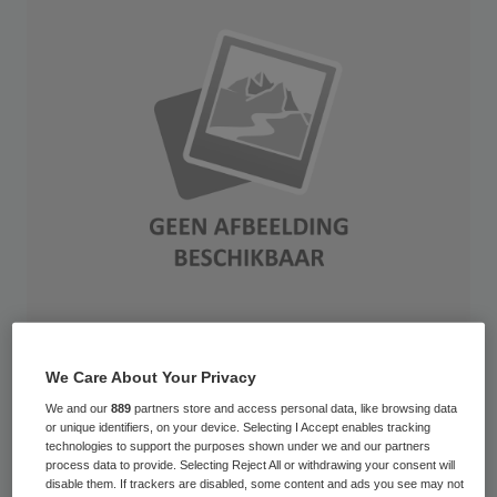
Business man on stage
We Care About Your Privacy
Bestuurders moeten binnen de governance
We and our
889
partners store and access personal data, like browsing data
or unique identifiers, on your device. Selecting I Accept enables tracking
van zorgorganisaties grotere
technologies to support the purposes shown under we and our partners
process data to provide. Selecting Reject All or withdrawing your consent will
handelingsvrijheid krijgen. Alleen op deze
disable them. If trackers are disabled, some content and ads you see may not