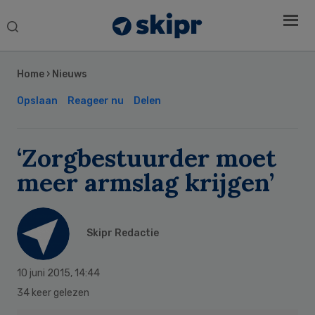
Search
this
Secondary
website
Sidebar
Home
›
Nieuws
Opslaan
Reageer nu
Delen
‘Zorgbestuurder moet
meer armslag krijgen’
Skipr Redactie
10 juni 2015
,
14:44
34 keer gelezen