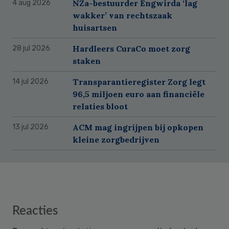
NZa-bestuurder Engwirda ‘lag
4 aug 2026
wakker’ van rechtszaak
huisartsen
Hardleers CuraCo moet zorg
28 jul 2026
staken
Transparantieregister Zorg legt
14 jul 2026
96,5 miljoen euro aan financiële
relaties bloot
ACM mag ingrijpen bij opkopen
13 jul 2026
kleine zorgbedrijven
Reader
Reacties
Interactions