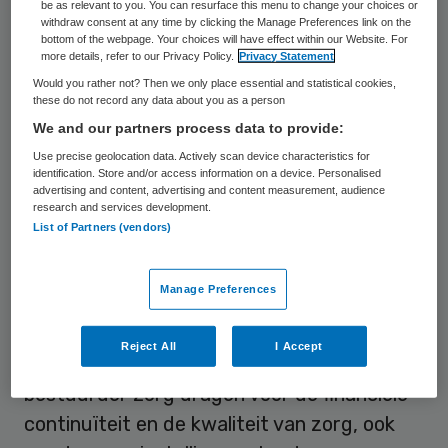
be as relevant to you. You can resurface this menu to change your choices or
manier kunnen ze maatschappelijke
withdraw consent at any time by clicking the Manage Preferences link on the
doelstellingen realiseren die verder reiken
bottom of the webpage. Your choices will have effect within our Website. For
more details, refer to our Privacy Policy.
Privacy Statement
dan het instellingsbelang. Dat stelt
Would you rather not? Then we only place essential and statistical cookies,
commissie De Kluiver in het rapport
these do not record any data about you as a person
We and our partners process data to provide:
‘Governance in de zorg’ dat op 10 juni aan
Use precise geolocation data. Actively scan device characteristics for
minister Schippers van VWS is aangeboden.
identification. Store and/or access information on a device. Personalised
advertising and content, advertising and content measurement, audience
research and services development.
Het pleidooi voor een ruimer bestuurlijk
List of Partners (vendors)
mandaat is volgens de
NVZD-commissie
onder voorzitterschap van jurist Harm-Jan
Manage Preferences
de Kluiver
een logisch uitvloeisel van de
bredere eisen die de samenleving aan
Reject All
I Accept
zorgorganisaties stelt. Niet alleen moet een
bestuurder zorg dragen voor de financiële
continuïteit en de kwaliteit van zorg, ook